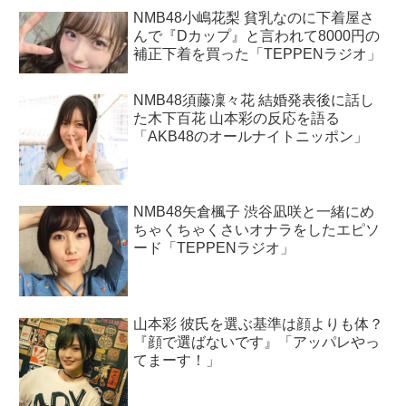
NMB48小嶋花梨 貧乳なのに下着屋さ
んで『Dカップ』と言われて8000円の
補正下着を買った「TEPPENラジオ」
NMB48須藤凜々花 結婚発表後に話し
た木下百花 山本彩の反応を語る
「AKB48のオールナイトニッポン」
NMB48矢倉楓子 渋谷凪咲と一緒にめ
ちゃくちゃくさいオナラをしたエピソ
ード「TEPPENラジオ」
山本彩 彼氏を選ぶ基準は顔よりも体？
『顔で選ばないです』「アッパレやっ
てまーす！」