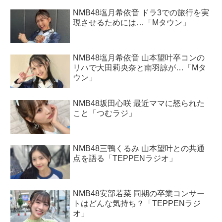
NMB48塩月希依音 ドラ3での旅行を実
現させるためには…「Mタウン」
NMB48塩月希依音 山本望叶卒コンの
リハで大田莉央奈と南羽諒が…「Mタ
ウン」
NMB48坂田心咲 最近ママに怒られた
こと「つむラジ」
NMB48三鴨くるみ 山本望叶との共通
点を語る「TEPPENラジオ」
NMB48安部若菜 同期の卒業コンサー
トはどんな気持ち？「TEPPENラジ
オ」