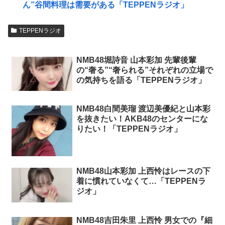
ん”谷間料理は需要がある「TEPPENラジオ」
TEPPENラジオ
NMB48堀詩音 山本彩加 先輩後輩
の“奢る”“奢られる”それぞれの立場で
の気持ちを語る「TEPPENラジオ」
NMB48白間美瑠 渡辺美優紀と山本彩
を抜きたい！AKB48のセンターにな
りたい！「TEPPENラジオ」
NMB48山本彩加 上西怜はレースの下
着に慣れていなくて…「TEPPENラ
ジオ」
NMB48吉田朱里 上西怜 男女での『細