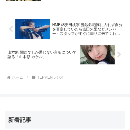
NMB48安田桃寧 難波鉄砲隊に入れず自分
を否定していたら吉田朱里などメンバ
ー・スタッフがすぐに周りに来てくれた
「SHOWROOM」
山本彩 関西でしか通じない言葉について
語る「山本彩 カケル」
ホーム
TEPPENラジオ
新着記事