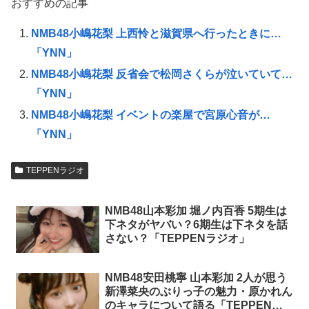
おすすめの記事
NMB48小嶋花梨 上西怜と滋賀県へ行ったときに…
「YNN」
NMB48小嶋花梨 反省会で松岡さくらが泣いていて…
「YNN」
NMB48小嶋花梨 イベントの楽屋で宮原心音が…
「YNN」
TEPPENラジオ
NMB48山本彩加 堀ノ内百香 5期生は
下ネタがヤバい？6期生は下ネタを話
さない？「TEPPENラジオ」
NMB48安田桃寧 山本彩加 2人が思う
新澤菜央のぶりっ子の魅力・原かれん
のキャラについて語る「TEPPENラ