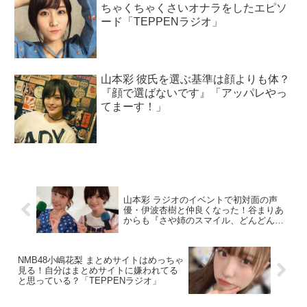
ちゃくちゃくさいオナラをしたエピソ
ード「TEPPENラジオ」
山本彩 彼氏を選ぶ基準は顔よりも体？
『顔で選ばないです』「アッパレやっ
てまーす！」
山本彩 ラジオのイベントで初対面の声
優・伊波杏樹と仲良くなった！谷まりあ
からも『さや姉のスマイル、どんどんナ
チュラルになってる』「アッパレやって
まーす！」
NMB48小嶋花梨 まとめサイトはめっちゃ
見る！自分はまとめサイトに嫌われてる
と思っている？「TEPPENラジオ」