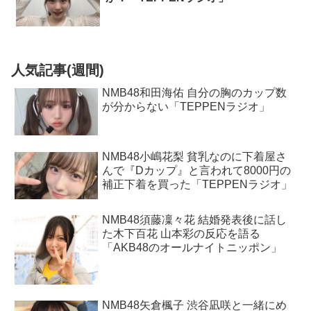
人気記事(週間)
NMB48和田海佑 自分の胸のカップ数
が分からない「TEPPENラジオ」
NMB48小嶋花梨 貧乳なのに下着屋さ
んで『Dカップ』と言われて8000円の
補正下着を買った「TEPPENラジオ」
NMB48須藤凜々花 結婚発表後に話し
た木下百花 山本彩の反応を語る
「AKB48のオールナイトニッポン」
NMB48矢倉楓子 渋谷凪咲と一緒にめ