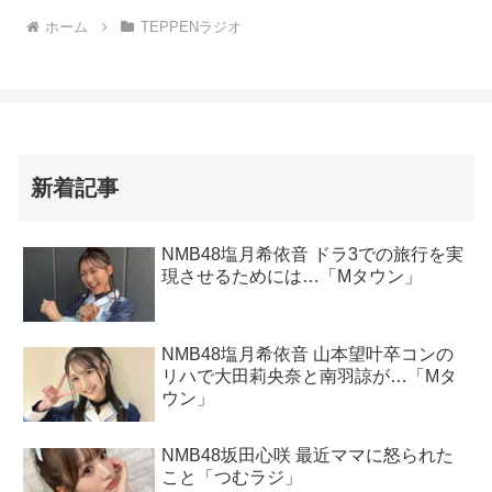
ホーム
TEPPENラジオ
新着記事
NMB48塩月希依音 ドラ3での旅行を実
現させるためには…「Mタウン」
NMB48塩月希依音 山本望叶卒コンの
リハで大田莉央奈と南羽諒が…「Mタ
ウン」
NMB48坂田心咲 最近ママに怒られた
こと「つむラジ」