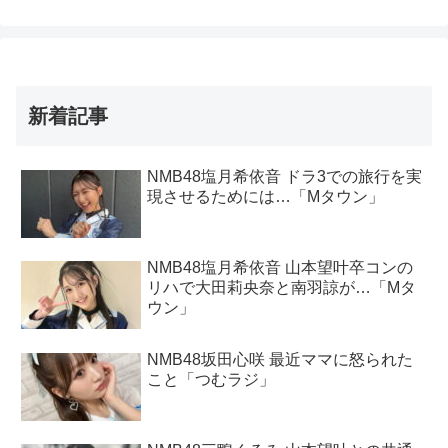
新着記事
NMB48塩月希依音 ドラ3での旅行を実
現させるためには…「Mタウン」
NMB48塩月希依音 山本望叶卒コンの
リハで大田莉央奈と南羽諒が…「Mタ
ウン」
NMB48坂田心咲 最近ママに怒られた
こと「つむラジ」