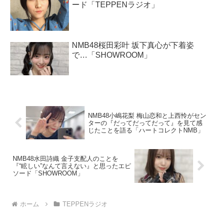
ード「TEPPENラジオ」
NMB48桜田彩叶 坂下真心が下着姿
で…「SHOWROOM」
NMB48小嶋花梨 梅山恋和と上西怜がセン
ターの『だってだってだって』を見て感
じたことを語る「ハートコレクトNMB」
NMB48水田詩織 金子支配人のことを
『“眩しい”なんて言えない』と思ったエピ
ソード「SHOWROOM」
ホーム
TEPPENラジオ