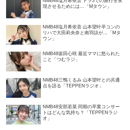
NMB48塩月希依音 ドラ3での旅行を実
現させるためには…「Mタウン」
NMB48塩月希依音 山本望叶卒コンの
リハで大田莉央奈と南羽諒が…「Mタ
ウン」
NMB48坂田心咲 最近ママに怒られた
こと「つむラジ」
NMB48三鴨くるみ 山本望叶との共通
点を語る「TEPPENラジオ」
NMB48安部若菜 同期の卒業コンサー
トはどんな気持ち？「TEPPENラジ
オ」