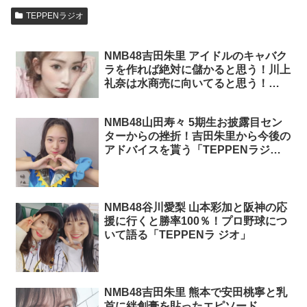
TEPPENラジオ
NMB48吉田朱里 アイドルのキャバク
ラを作れば絶対に儲かると思う！川上
礼奈は水商売に向いてると思う！
「TEPPENラジオ」
NMB48山田寿々 5期生お披露目セン
ターからの挫折！吉田朱里から今後の
アドバイスを貰う「TEPPENラジ
オ」
NMB48谷川愛梨 山本彩加と阪神の応
援に行くと勝率100％！プロ野球につ
いて語る「TEPPENラ ジオ」
NMB48吉田朱里 熊本で安田桃寧と乳
首に絆創膏を貼ったエピソード