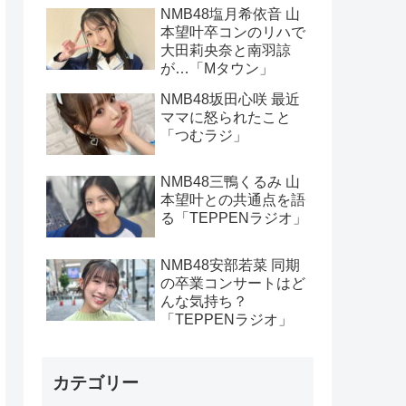
NMB48塩月希依音 山
本望叶卒コンのリハで
大田莉央奈と南羽諒
が…「Mタウン」
NMB48坂田心咲 最近
ママに怒られたこと
「つむラジ」
NMB48三鴨くるみ 山
本望叶との共通点を語
る「TEPPENラジオ」
NMB48安部若菜 同期
の卒業コンサートはど
んな気持ち？
「TEPPENラジオ」
カテゴリー