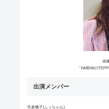
画像
「NMB48のTEP
出演メンバー
矢倉楓子(ふぅちゃん)