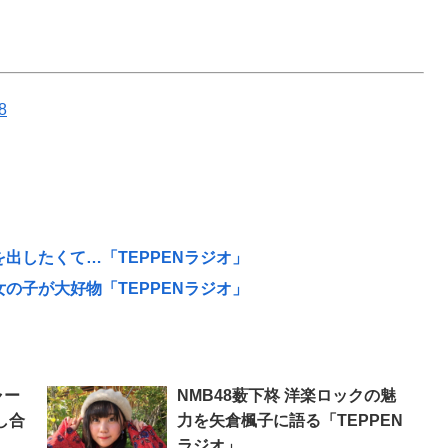
8
を出したくて…「TEPPENラジオ」
女の子が大好物「TEPPENラジオ」
ャー
NMB48薮下柊 洋楽ロックの魅
し合
力を矢倉楓子に語る「TEPPEN
ラジオ」