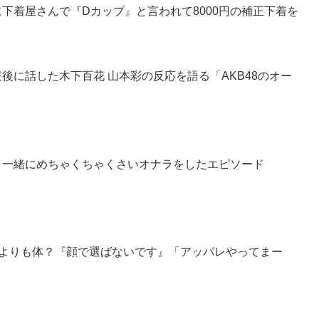
のに下着屋さんで『Dカップ』と言われて8000円の補正下着を
表後に話した木下百花 山本彩の反応を語る「AKB48のオー
咲と一緒にめちゃくちゃくさいオナラをしたエピソード
顔よりも体？『顔で選ばないです』「アッパレやってまー