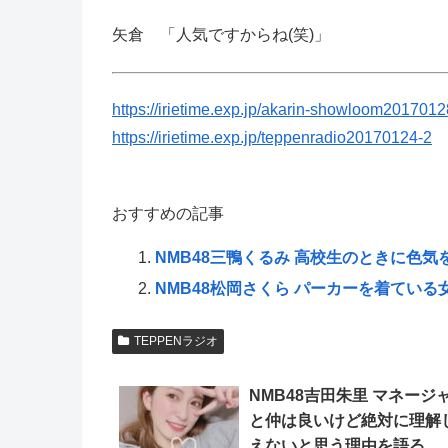
矢倉 「人気ですからね(笑)」
https://irietime.exp.jp/akarin-showloom2017012
https://irietime.exp.jp/teppenradio20170124-2
おすすめの記事
NMB48三鴨くるみ 高校生のときに色気
NMB48松岡さくら パーカーを着ている
TEPPENラジオ
NMB48吉田朱里 マネージ
と仲は良いけど絶対に理解
えないと思う理由を語る