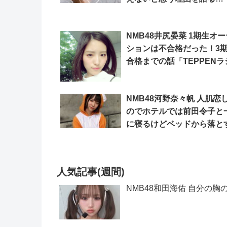
「TEPPENラジオ」
NMB48井尻晏菜 1期生オ
ションは不合格だった！3
合格までの話「TEPPENラ
オ」
NMB48河野奈々帆 人肌恋
のでホテルでは前田令子と
に寝るけどベッドから落と
とも？「TEPPENラジオ」
人気記事(週間)
NMB48和田海佑 自分の胸