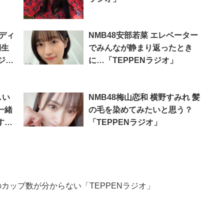
ーディ
NMB48安部若菜 エレベーター
期生
でみんなが静まり返ったとき
ジ
に…「TEPPENラジオ」
しい
NMB48梅山恋和 横野すみれ 髪
一緒
の毛を染めてみたいと思う？
すこ
「TEPPENラジオ」
のカップ数が分からない「TEPPENラジオ」