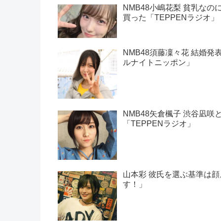
NMB48小嶋花梨 貧乳な
買った「TEPPENラジオ」
NMB48須藤凜々花 結婚発
ルナイトニッポン」
NMB48矢倉楓子 渋谷凪
「TEPPENラジオ」
山本彩 彼氏を選ぶ基準は
す！」