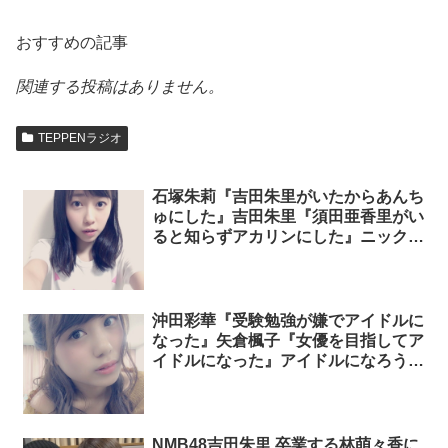
おすすめの記事
関連する投稿はありません。
TEPPENラジオ
石塚朱莉『吉田朱里がいたからあんち
ゅにした』吉田朱里『須田亜香里がい
ると知らずアカリンにした』ニックネ
ームの由来について語る「TEPPEN
ラジオ」
沖田彩華『受験勉強が嫌でアイドルに
なった』矢倉楓子『女優を目指してア
イドルになった』アイドルになろうと
思ったきっかけについて語る
「TEPPENラジオ」
NMB48吉田朱里 卒業する林萌々香に