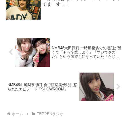
てまーす！」
NMB48太田夢莉 一時期寝坊での遅刻が酷
くて『もう卒業しよう』『マジでクズ
だ』という気持ちになっていた「らじこ
ー」
NMB48山尾梨奈 握手会で渡辺美優紀に怒
られたエピソード「SHOWROOM」
ホーム
TEPPENラジオ