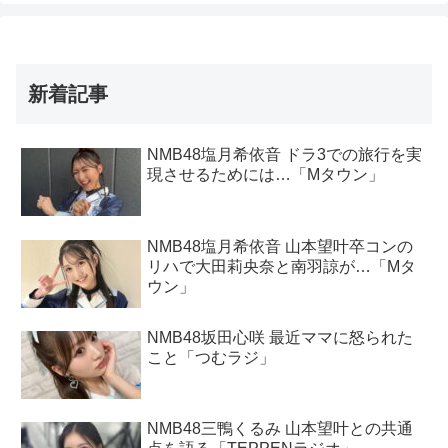
新着記事
NMB48塩月希依音 ドラ3での旅行を実
現させるためには…「Mタウン」
NMB48塩月希依音 山本望叶卒コンの
リハで大田莉央奈と南羽諒が…「Mタ
ウン」
NMB48坂田心咲 最近ママに怒られた
こと「つむラジ」
NMB48三鴨くるみ 山本望叶との共通