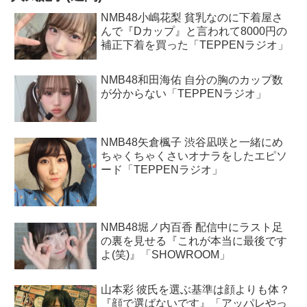
NMB48小嶋花梨 貧乳なのに下着屋さ
んで『Dカップ』と言われて8000円の
補正下着を買った「TEPPENラジオ」
NMB48和田海佑 自分の胸のカップ数
が分からない「TEPPENラジオ」
NMB48矢倉楓子 渋谷凪咲と一緒にめ
ちゃくちゃくさいオナラをしたエピソ
ード「TEPPENラジオ」
NMB48堀ノ内百香 配信中にラスト足
の裏を見せる『これが本当に最後です
よ(笑)』「SHOWROOM」
山本彩 彼氏を選ぶ基準は顔よりも体？
『顔で選ばないです』「アッパレやっ