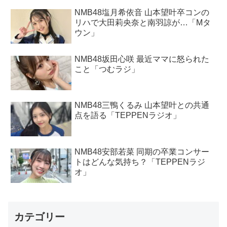
NMB48塩月希依音 山本望叶卒コンの
リハで大田莉央奈と南羽諒が…「Mタ
ウン」
NMB48坂田心咲 最近ママに怒られた
こと「つむラジ」
NMB48三鴨くるみ 山本望叶との共通
点を語る「TEPPENラジオ」
NMB48安部若菜 同期の卒業コンサー
トはどんな気持ち？「TEPPENラジ
オ」
カテゴリー