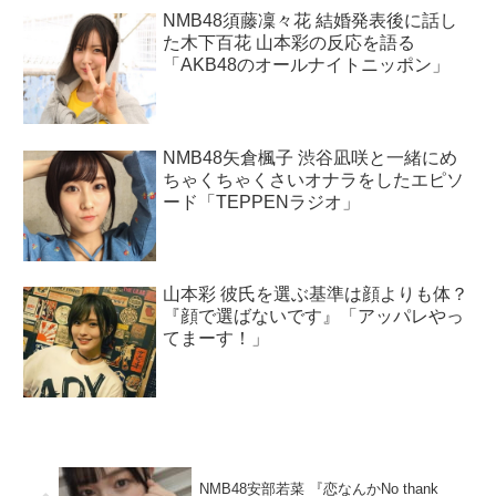
NMB48須藤凜々花 結婚発表後に話し
た木下百花 山本彩の反応を語る
「AKB48のオールナイトニッポン」
NMB48矢倉楓子 渋谷凪咲と一緒にめ
ちゃくちゃくさいオナラをしたエピソ
ード「TEPPENラジオ」
山本彩 彼氏を選ぶ基準は顔よりも体？
『顔で選ばないです』「アッパレやっ
てまーす！」
NMB48安部若菜 『恋なんかNo thank