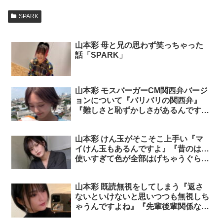
SPARK
山本彩 母と兄の思わず笑っちゃった
話「SPARK」
山本彩 モスバーガーCM関西弁バージ
ョンについて『バリバリの関西弁』
『難しさと恥ずかしさがあるんですよ
ね(笑)』「SPARK」
山本彩 けん玉がそこそこ上手い『マ
イけん玉もあるんですよ』『昔のは…
使いすぎて色が全部はげちゃうぐらい
使ってましたね』「SPARK」
山本彩 既読無視をしてしまう『返さ
ないといけないと思いつつも無視しち
ゃうんですよね』『先輩後輩関係なく
しちゃうので』「SPARK」