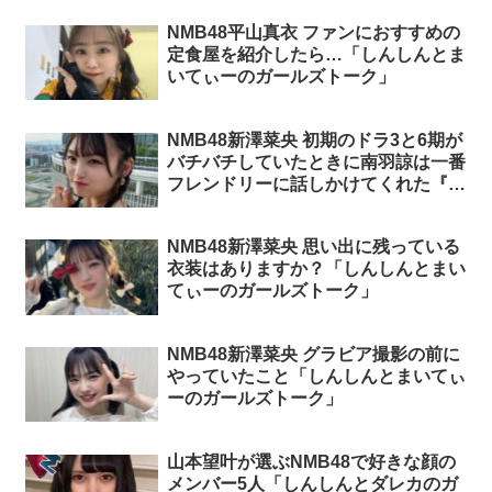
NMB48平山真衣 ファンにおすすめの
定食屋を紹介したら…「しんしんとま
いてぃーのガールズトーク」
NMB48新澤菜央 初期のドラ3と6期が
バチバチしていたときに南羽諒は一番
フレンドリーに話しかけてくれた『一
人だけなんか違う感じで』「しんしん
とダレカのガールズトーク」
NMB48新澤菜央 思い出に残っている
衣装はありますか？「しんしんとまい
てぃーのガールズトーク」
NMB48新澤菜央 グラビア撮影の前に
やっていたこと「しんしんとまいてぃ
ーのガールズトーク」
山本望叶が選ぶNMB48で好きな顔の
メンバー5人「しんしんとダレカのガ