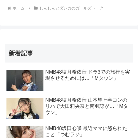
ホーム
しんしんとダレカのガールズトーク
新着記事
NMB48塩月希依音 ドラ3での旅行を実
現させるためには…「Mタウン」
NMB48塩月希依音 山本望叶卒コンの
リハで大田莉央奈と南羽諒が…「Mタ
ウン」
NMB48坂田心咲 最近ママに怒られた
こと「つむラジ」