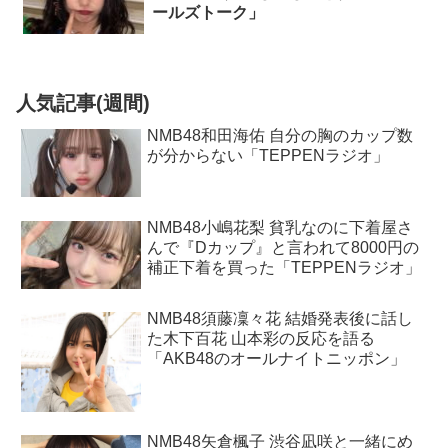
ールズトーク」
人気記事(週間)
NMB48和田海佑 自分の胸のカップ数
が分からない「TEPPENラジオ」
NMB48小嶋花梨 貧乳なのに下着屋さ
んで『Dカップ』と言われて8000円の
補正下着を買った「TEPPENラジオ」
NMB48須藤凜々花 結婚発表後に話し
た木下百花 山本彩の反応を語る
「AKB48のオールナイトニッポン」
NMB48矢倉楓子 渋谷凪咲と一緒にめ