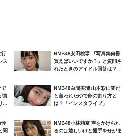
に行
NMB48安田桃寧 『写真集何冊
ンス
買えばいいですか？』と質問さ
れたときのアイドル回答は？
「インスタライブ」
ナで
NMB48白間美瑠 山本彩に変だ
が責
と言われたゆで卵の割り方と
りま
は？「インスタライブ」
西怜
NMB48小林莉奈 声をかけられ
と聞
るのは嬉しいけど握手をせがま