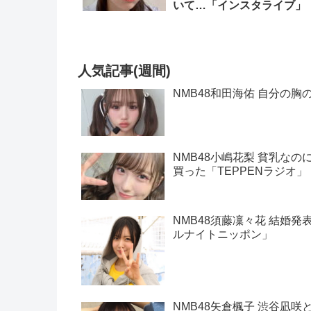
いて…「インスタライブ」
人気記事(週間)
NMB48和田海佑 自分の胸
NMB48小嶋花梨 貧乳な
買った「TEPPENラジオ」
NMB48須藤凜々花 結婚発
ルナイトニッポン」
NMB48矢倉楓子 渋谷凪