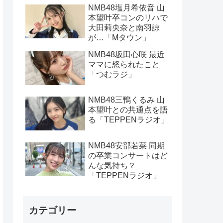
NMB48塩月希依音 山
本望叶卒コンのリハで
大田莉央奈と南羽諒
が…「Mタウン」
NMB48坂田心咲 最近
ママに怒られたこと
「つむラジ」
NMB48三鴨くるみ 山
本望叶との共通点を語
る「TEPPENラジオ」
NMB48安部若菜 同期
の卒業コンサートはど
んな気持ち？
「TEPPENラジオ」
カテゴリー