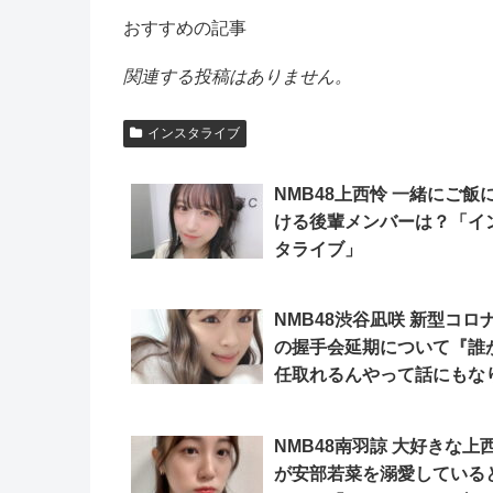
おすすめの記事
関連する投稿はありません。
インスタライブ
NMB48上西怜 一緒にご飯
ける後輩メンバーは？「イ
タライブ」
NMB48渋谷凪咲 新型コロ
の握手会延期について『誰
任取れるんやって話にもな
すし』「インスタライブ」
NMB48南羽諒 大好きな上
が安部若菜を溺愛している