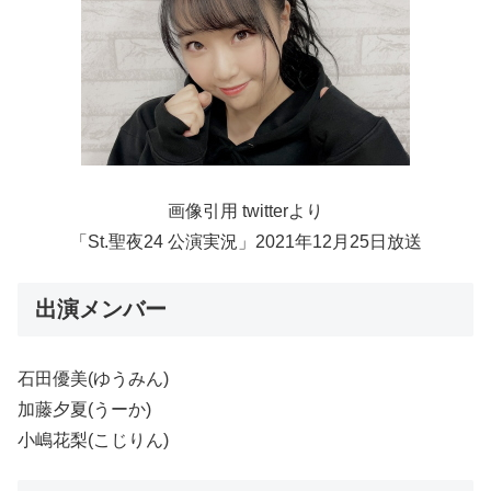
画像引用 twitterより
「St.聖夜24 公演実況」2021年12月25日放送
出演メンバー
石田優美(ゆうみん)
加藤夕夏(うーか)
小嶋花梨(こじりん)