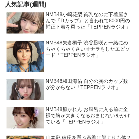
人気記事(週間)
NMB48小嶋花梨 貧乳なのに下着屋さ
んで『Dカップ』と言われて8000円の
補正下着を買った「TEPPENラジオ」
NMB48矢倉楓子 渋谷凪咲と一緒にめ
ちゃくちゃくさいオナラをしたエピソ
ード「TEPPENラジオ」
NMB48和田海佑 自分の胸のカップ数
が分からない「TEPPENラジオ」
NMB48原かれん お風呂に入る前に全
裸で胸が大きくなるおまじないをかけ
ている「TEPPENラジオ」
山本彩 彼氏を選ぶ基準は顔よりも体？