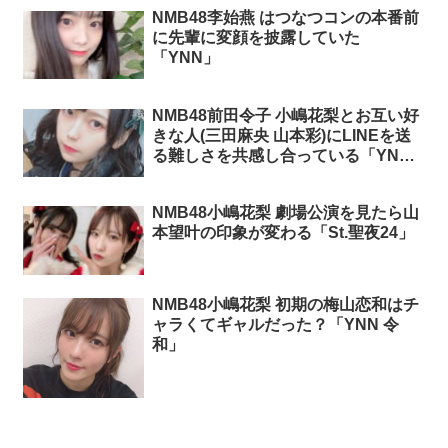
NMB48李始燕 はつなつコンの本番前
に先輩に変顔を披露していた
「YNN」
NMB48前田令子 小嶋花梨とお互い好
きな人(三田麻央 山本彩)にLINEを送
る難しさを共感し合っている「YNN
あまからさんが通る」
NMB48小嶋花梨 劇場公演を見たら山
本望叶の印象が変わる「St.聖夜24」
NMB48小嶋花梨 初期の梅山恋和はチ
ャラくてギャルだった？「YNN 令
和」