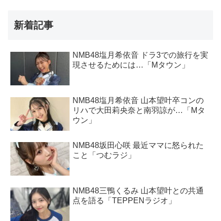
新着記事
NMB48塩月希依音 ドラ3での旅行を実
現させるためには…「Mタウン」
NMB48塩月希依音 山本望叶卒コンの
リハで大田莉央奈と南羽諒が…「Mタ
ウン」
NMB48坂田心咲 最近ママに怒られた
こと「つむラジ」
NMB48三鴨くるみ 山本望叶との共通
点を語る「TEPPENラジオ」