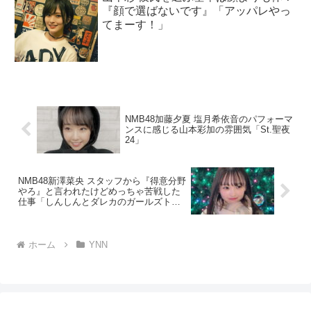
『顔で選ばないです』「アッパレやっ
てまーす！」
NMB48加藤夕夏 塩月希依音のパフォーマ
ンスに感じる山本彩加の雰囲気「St.聖夜
24」
NMB48新澤菜央 スタッフから『得意分野
やろ』と言われたけどめっちゃ苦戦した
仕事「しんしんとダレカのガールズトー
ク」
ホーム
YNN