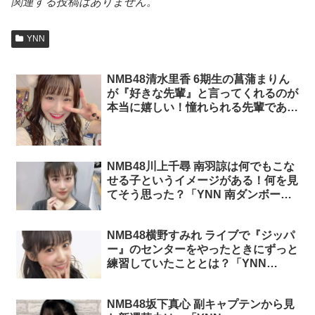
関連する投稿はありません。
YNN
NMB48清水里香 6期生の菖蒲まりん
が『好きな先輩』と言ってくれるのが
本当に嬉しい！憧れられる先輩であり
たい「YNN 三田画伯の部屋」
NMB48川上千尋 南羽諒は何でもこな
せる子というイメージがある！何を見
てそう思った？「YNN 南ダンボール
製作所」
NMB48横野すみれ ライブで『ジッパ
ー』のセンターをやったときにずっと
練習していたこととは？「YNN
NMB48劇場公演大賞」
NMB48坂下真心 副キャプテンから見