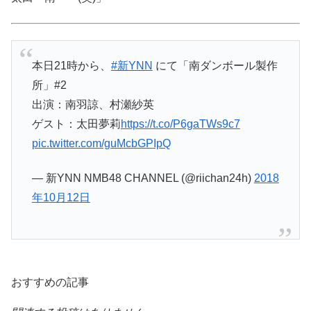
本日21時から、
#新YNN
にて「南ダンボール製作
所」#2
出演：南羽諒、村瀬紗英
ゲスト：太田夢莉
https://t.co/P6gaTWs9c7
pic.twitter.com/guMcbGPIpQ
— 新YNN NMB48 CHANNEL (@riichan24h)
2018
年10月12日
おすすめの記事