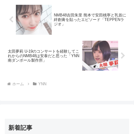
NMB48吉田朱里 熊本で安田桃寧と乳首に
絆創膏を貼ったエピソード「TEPPENラ
ジオ」
太田夢莉 U-19のコンサートを経験してこ
れからのNMB48は安泰だと思った「YNN
南ダンボール製作所」
ホーム
YNN
新着記事