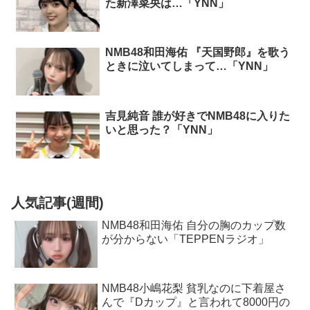
た新澤菜央は…「YNN」
NMB48和田海佑 『天国野郎』を歌う
ときに泣いてしまって…「YNN」
吉見純音 誰が好きでNMB48に入りた
いと思った？「YNN」
人気記事(週間)
NMB48和田海佑 自分の胸のカップ数
が分からない「TEPPENラジオ」
NMB48小嶋花梨 貧乳なのに下着屋さ
んで『Dカップ』と言われて8000円の