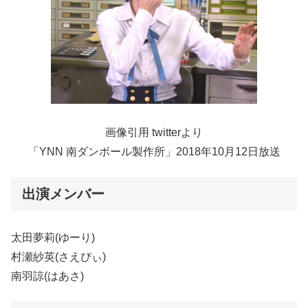
画像引用 twitterより
「YNN 南ダンボール製作所」2018年10月12日放送
出演メンバー
太田夢莉(ゆーり)
村瀬紗英(さえぴぃ)
南羽諒(はあさ)