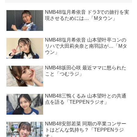
NMB48塩月希依音 ドラ3での旅行を実
現させるためには…「Mタウン」
NMB48塩月希依音 山本望叶卒コンの
リハで大田莉央奈と南羽諒が…「Mタ
ウン」
NMB48坂田心咲 最近ママに怒られた
こと「つむラジ」
NMB48三鴨くるみ 山本望叶との共通
点を語る「TEPPENラジオ」
NMB48安部若菜 同期の卒業コンサー
トはどんな気持ち？「TEPPENラジ
オ」