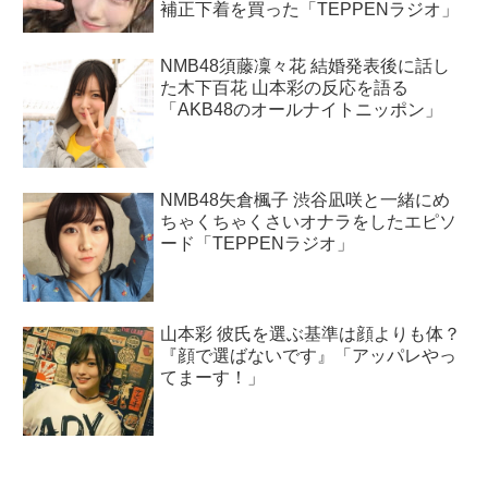
補正下着を買った「TEPPENラジオ」
NMB48須藤凜々花 結婚発表後に話し
た木下百花 山本彩の反応を語る
「AKB48のオールナイトニッポン」
NMB48矢倉楓子 渋谷凪咲と一緒にめ
ちゃくちゃくさいオナラをしたエピソ
ード「TEPPENラジオ」
山本彩 彼氏を選ぶ基準は顔よりも体？
『顔で選ばないです』「アッパレやっ
てまーす！」