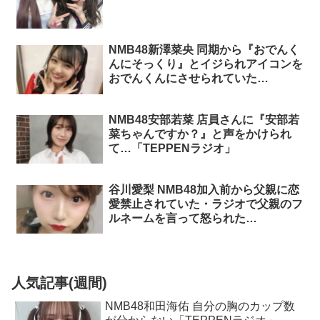
NMB48新澤菜央 同期から『おでんく
んにそっくり』とイジられアイコンを
おでんくんにさせられていた
「TEPPENラジオ」
NMB48安部若菜 店員さんに『安部若
菜ちゃんですか？』と声をかけられ
て…「TEPPENラジオ」
谷川愛梨 NMB48加入前から父親に恋
愛禁止されていた・ラジオで父親のフ
ルネームを言って怒られた
「TEPPENラジオ」
人気記事(週間)
NMB48和田海佑 自分の胸のカップ数