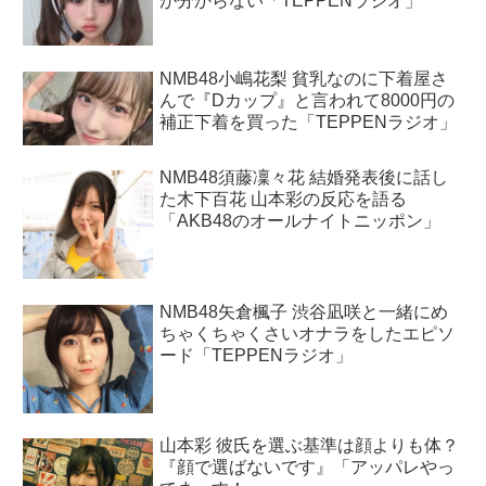
が分からない「TEPPENラジオ」
NMB48小嶋花梨 貧乳なのに下着屋さ
んで『Dカップ』と言われて8000円の
補正下着を買った「TEPPENラジオ」
NMB48須藤凜々花 結婚発表後に話し
た木下百花 山本彩の反応を語る
「AKB48のオールナイトニッポン」
NMB48矢倉楓子 渋谷凪咲と一緒にめ
ちゃくちゃくさいオナラをしたエピソ
ード「TEPPENラジオ」
山本彩 彼氏を選ぶ基準は顔よりも体？
『顔で選ばないです』「アッパレやっ