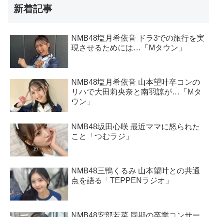
新着記事
NMB48塩月希依音 ドラ3での旅行を実
現させるためには…「Mタウン」
NMB48塩月希依音 山本望叶卒コンの
リハで大田莉央奈と南羽諒が…「Mタ
ウン」
NMB48坂田心咲 最近ママに怒られた
こと「つむラジ」
NMB48三鴨くるみ 山本望叶との共通
点を語る「TEPPENラジオ」
NMB48安部若菜 同期の卒業コンサー