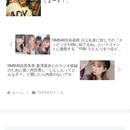
てまーす！」
NMB48渋谷凪咲 川上礼奈に対しての『ス
ッピンさや姉に似てるね』というコメン
トに激怒する「YNN うどんつるつるピカ
ーン」
NMB48吉田朱里 新澤菜央とのラジオ収録
のために堀ノ内百香に『しんしんってど
んな子？』と聞いたら内容のないアホみ
たいな答えが返ってきた？「TEPPENラ
ジオ」
ホーム
TEPPENラジオ