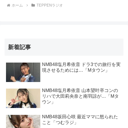
ホーム
TEPPENラジオ
新着記事
NMB48塩月希依音 ドラ3での旅行を実
現させるためには…「Mタウン」
NMB48塩月希依音 山本望叶卒コンの
リハで大田莉央奈と南羽諒が…「Mタ
ウン」
NMB48坂田心咲 最近ママに怒られた
こと「つむラジ」