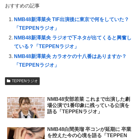
おすすめの記事
NMB48新澤菜央 TIF出演後に東京で何をしていた？
「TEPPENラジオ」
NMB48新澤菜央 ラジオで下ネタが出てくると興奮し
ている？「TEPPENラジオ」
NMB48新澤菜央 カラオケの十八番はありますか？
「TEPPENラジオ」
TEPPENラジオ
NMB48安部若菜 これまで出演した劇
場公演で1番印象に残っている公演を
語る「TEPPENラジオ」
NMB48白間美瑠 卒コンが延期に 卒業
を控えた今の心境を語る「TEPPEN