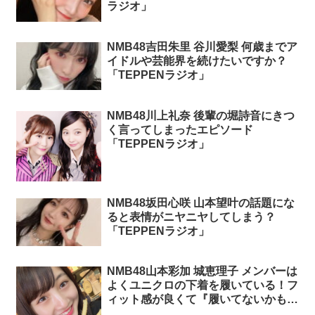
ラジオ」
NMB48吉田朱里 谷川愛梨 何歳までア
イドルや芸能界を続けたいですか？
「TEPPENラジオ」
NMB48川上礼奈 後輩の堀詩音にきつ
く言ってしまったエピソード
「TEPPENラジオ」
NMB48坂田心咲 山本望叶の話題にな
ると表情がニヤニヤしてしまう？
「TEPPENラジオ」
NMB48山本彩加 城恵理子 メンバーは
よくユニクロの下着を履いている！フ
ィット感が良くて『履いてないかも』
と思うほど「TEPPENラジオ」