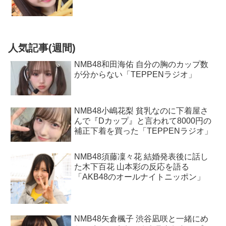
人気記事(週間)
NMB48和田海佑 自分の胸のカップ数
が分からない「TEPPENラジオ」
NMB48小嶋花梨 貧乳なのに下着屋さ
んで『Dカップ』と言われて8000円の
補正下着を買った「TEPPENラジオ」
NMB48須藤凜々花 結婚発表後に話し
た木下百花 山本彩の反応を語る
「AKB48のオールナイトニッポン」
NMB48矢倉楓子 渋谷凪咲と一緒にめ