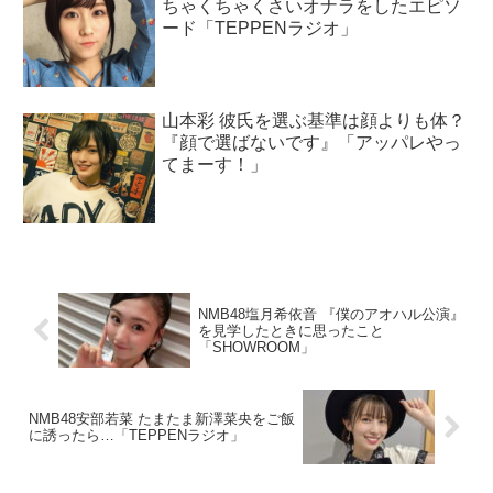
ちゃくちゃくさいオナラをしたエピソ
ード「TEPPENラジオ」
山本彩 彼氏を選ぶ基準は顔よりも体？
『顔で選ばないです』「アッパレやっ
てまーす！」
NMB48塩月希依音 『僕のアオハル公演』
を見学したときに思ったこと
「SHOWROOM」
NMB48安部若菜 たまたま新澤菜央をご飯
に誘ったら…「TEPPENラジオ」