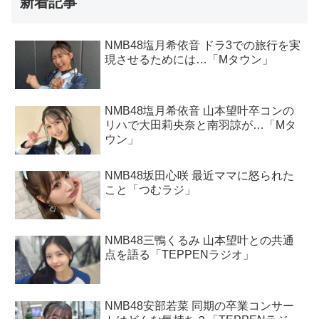
新着記事
NMB48塩月希依音 ドラ3での旅行を実
現させるためには…「Mタウン」
NMB48塩月希依音 山本望叶卒コンの
リハで大田莉央奈と南羽諒が…「Mタ
ウン」
NMB48坂田心咲 最近ママに怒られた
こと「つむラジ」
NMB48三鴨くるみ 山本望叶との共通
点を語る「TEPPENラジオ」
NMB48安部若菜 同期の卒業コンサー