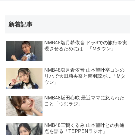
新着記事
NMB48塩月希依音 ドラ3での旅行を実
現させるためには…「Mタウン」
NMB48塩月希依音 山本望叶卒コンの
リハで大田莉央奈と南羽諒が…「Mタ
ウン」
NMB48坂田心咲 最近ママに怒られた
こと「つむラジ」
NMB48三鴨くるみ 山本望叶との共通
点を語る「TEPPENラジオ」