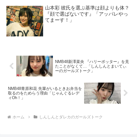
山本彩 彼氏を選ぶ基準は顔よりも体？
『顔で選ばないです』「アッパレやっ
てまーす！」
NMB48新澤菜央 『ハリーポッター』を見
たことがなくて…「しんしんとまいてぃ
ーのガールズトーク」
NMB48青原和花 先輩がいるときお弁当を
取るのをためらう理由「じゃんぐるレデ
ィOh！」
ホーム
しんしんとダレカのガールズトーク