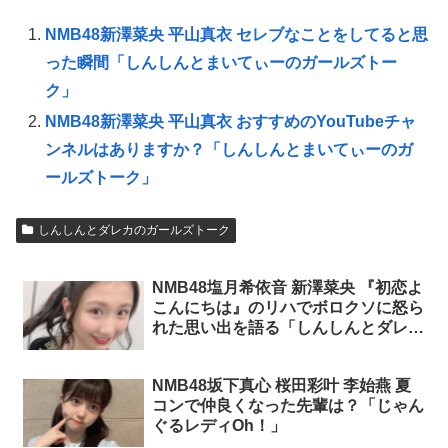
NMB48新澤菜央 平山真衣 セレブなことをしてると思
った瞬間「しんしんとまいてぃーのガールズトー
ク」
NMB48新澤菜央 平山真衣 おすすめのYouTubeチャ
ンネルはありますか？「しんしんとまいてぃーのガ
ールズトーク」
しんしんとダレカのガールズトーク
NMB48塩月希依音 新澤菜央 『初恋よ
こんにちは』のリハでボロクソに怒ら
れた思い出を語る「しんしんとダレカ
のガールズトーク」
NMB48坂下真心 桜田彩叶 李始燕 夏
コンで仲良くなった先輩は？「じゃん
ぐるレディOh！」