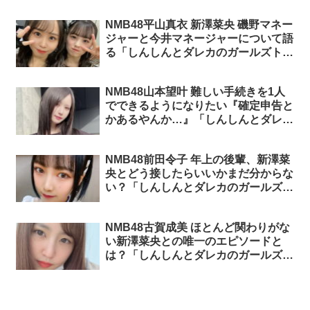
NMB48平山真衣 新澤菜央 磯野マネー
ジャーと今井マネージャーについて語
る「しんしんとダレカのガールズトー
ク」
NMB48山本望叶 難しい手続きを1人
でできるようになりたい『確定申告と
かあるやんか…』「しんしんとダレカ
のガールズトーク」
NMB48前田令子 年上の後輩、新澤菜
央とどう接したらいいかまだ分からな
い？「しんしんとダレカのガールズト
ーク」
NMB48古賀成美 ほとんど関わりがな
い新澤菜央との唯一のエピソードと
は？「しんしんとダレカのガールズト
ーク」