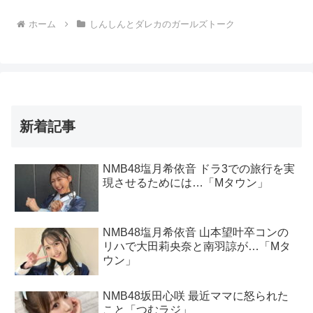
ホーム
しんしんとダレカのガールズトーク
新着記事
NMB48塩月希依音 ドラ3での旅行を実
現させるためには…「Mタウン」
NMB48塩月希依音 山本望叶卒コンの
リハで大田莉央奈と南羽諒が…「Mタ
ウン」
NMB48坂田心咲 最近ママに怒られた
こと「つむラジ」