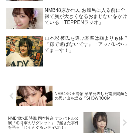
NMB48原かれん お風呂に入る前に全
裸で胸が大きくなるおまじないをかけ
ている「TEPPENラジオ」
山本彩 彼氏を選ぶ基準は顔よりも体？
『顔で選ばないです』「アッパレやっ
てまーす！」
NMB48和田海佑 卒業発表した南波陽向と
の思い出を語る「SHOWROOM」
NMB48水田詩織 岡本怜奈 ナンバトル公
演『冬将軍のリグレット』で起きた事件
を語る「じゃんぐるレディOh！」