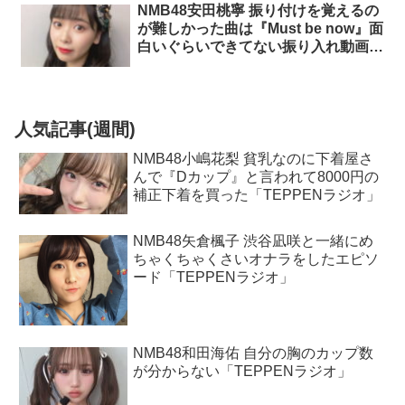
NMB48安田桃寧 振り付けを覚えるの
が難しかった曲は『Must be now』面
白いぐらいできてない振り入れ動画も
「しんしんとダレカのガールズトー
ク」
人気記事(週間)
NMB48小嶋花梨 貧乳なのに下着屋さ
んで『Dカップ』と言われて8000円の
補正下着を買った「TEPPENラジオ」
NMB48矢倉楓子 渋谷凪咲と一緒にめ
ちゃくちゃくさいオナラをしたエピソ
ード「TEPPENラジオ」
NMB48和田海佑 自分の胸のカップ数
が分からない「TEPPENラジオ」