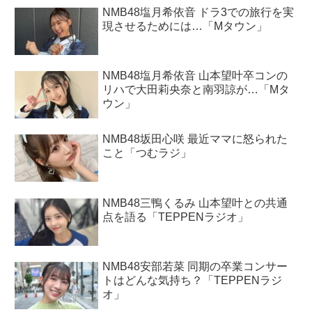
NMB48塩月希依音 ドラ3での旅行を実
現させるためには…「Mタウン」
NMB48塩月希依音 山本望叶卒コンの
リハで大田莉央奈と南羽諒が…「Mタ
ウン」
NMB48坂田心咲 最近ママに怒られた
こと「つむラジ」
NMB48三鴨くるみ 山本望叶との共通
点を語る「TEPPENラジオ」
NMB48安部若菜 同期の卒業コンサー
トはどんな気持ち？「TEPPENラジ
オ」