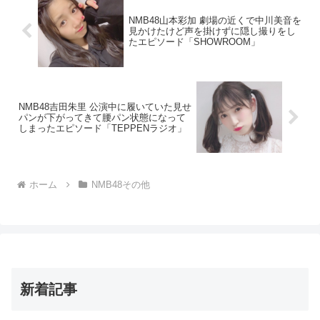
NMB48山本彩加 劇場の近くで中川美音を
見かけたけど声を掛けずに隠し撮りをし
たエピソード「SHOWROOM」
NMB48吉田朱里 公演中に履いていた見せ
パンが下がってきて腰パン状態になって
しまったエピソード「TEPPENラジオ」
ホーム
NMB48その他
新着記事