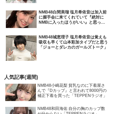
NMB48白間美瑠 塩月希依音は加入前
に握手会に来てくれていて『絶対に
NMBに入ったほうがいい』と思って
いた「ぽくぽく百景もぐもぐ旅」
NMB48城恵理子 塩月希依音は覚えも
吸収も早くて山本彩加タイプだと思う
「ジョーとダレカのガールズトーク」
人気記事(週間)
NMB48小嶋花梨 貧乳なのに下着屋さ
んで『Dカップ』と言われて8000円の
補正下着を買った「TEPPENラジオ」
NMB48和田海佑 自分の胸のカップ数
が分からない「TEPPENラジオ」