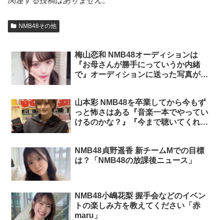
関連する投稿はありません。
NMB48その他
梅山恋和 NMB48オーディションは
『お母さんが勝手にっていうか内緒
で』オーディションに送った写真が
『めちゃめちゃ寝起きのやつで…まさ
か合格するとは』「NMB48の難波自
山本彩 NMB48を卒業してから今もず
宅警備隊」
っと怖さはある『音楽一本でやってい
けるのかな？』『今まで聴いてくれて
た人がこれからも聴いてくれるのか
な？』「SCHOOL OF LOCK! 」
NMB48貞野遥香 新チームMでの目標
は？「NMB48の放課後ニュース」
NMB48小嶋花梨 握手会などのイベン
トの楽しみ方を教えてください「赤
maru」