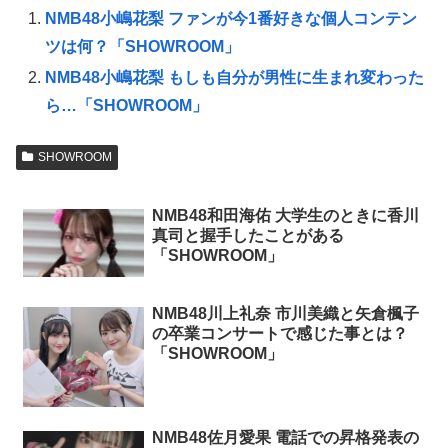
NMB48小嶋花梨 ファンが今1番好きな個人コンテン
ツは何？「SHOWROOM」
NMB48小嶋花梨 もしも自分が男性に生まれ変わった
ら…「SHOWROOM」
SHOWROOM
NMB48和田海佑 大学生のときに香川
真司と握手したことがある
「SHOWROOM」
NMB48川上礼奈 市川美織と矢倉楓子
の卒業コンサートで感じた事とは？
「SHOWROOM」
NMB48佐月愛果 電話での昇格発表の