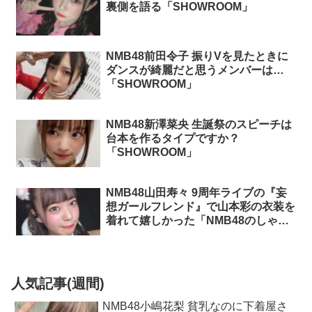
裏側を語る「SHOWROOM」
NMB48前田令子 振りVを見たときに
ダンスが綺麗だと思うメンバーは…
「SHOWROOM」
NMB48新澤菜央 生誕祭のスピーチは
台本を作るタイプですか？
「SHOWROOM」
NMB48山田寿々 9周年ライブの『妄
想ガールフレンド』で山本彩の衣装を
着れて嬉しかった「NMB48のしゃべ
くりアワー」
人気記事(週間)
NMB48小嶋花梨 貧乳なのに下着屋さ