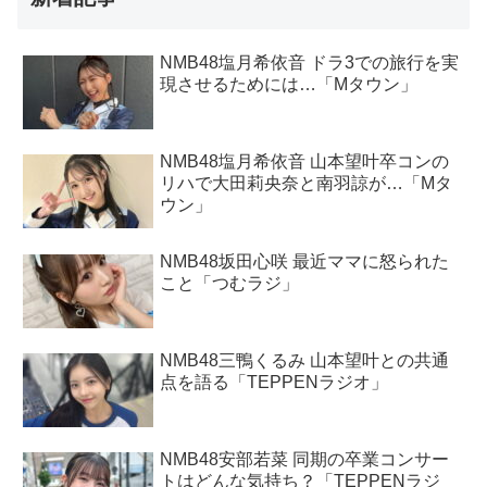
NMB48塩月希依音 ドラ3での旅行を実
現させるためには…「Mタウン」
NMB48塩月希依音 山本望叶卒コンの
リハで大田莉央奈と南羽諒が…「Mタ
ウン」
NMB48坂田心咲 最近ママに怒られた
こと「つむラジ」
NMB48三鴨くるみ 山本望叶との共通
点を語る「TEPPENラジオ」
NMB48安部若菜 同期の卒業コンサー
トはどんな気持ち？「TEPPENラジ