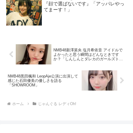
『顔で選ばないです』「アッパレやっ
てまーす！」
NMB48新澤菜央 塩月希依音 アイドルで
よかったと思う瞬間はどんなときです
か？「しんしんとダレカのガールズトー
ク」
NMB48黒田楓和 LeopAje公演に出演して
感じた石田優美の優しさを語る
「SHOWROOM」
ホーム
じゃんぐる レディOh!