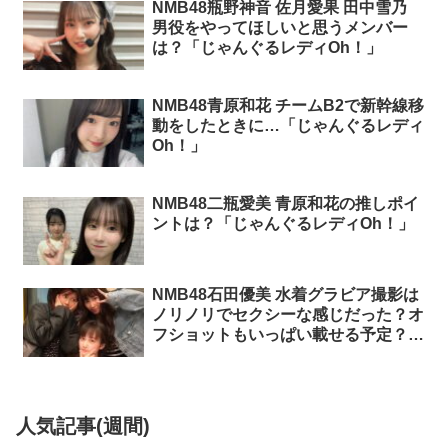
NMB48瓶野神音 佐月愛果 田中雪乃
男役をやってほしいと思うメンバー
は？「じゃんぐるレディOh！」
NMB48青原和花 チームB2で新幹線移
動をしたときに…「じゃんぐるレディ
Oh！」
NMB48二瓶愛美 青原和花の推しポイ
ントは？「じゃんぐるレディOh！」
NMB48石田優美 水着グラビア撮影は
ノリノリでセクシーな感じだった？オ
フショットもいっぱい載せる予定？
「じゃんぐるレディOh！」
人気記事(週間)