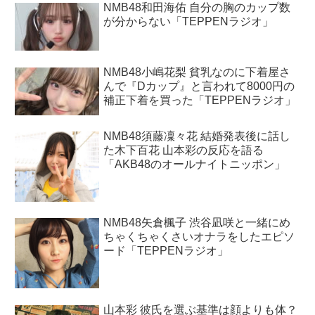
NMB48和田海佑 自分の胸のカップ数
が分からない「TEPPENラジオ」
NMB48小嶋花梨 貧乳なのに下着屋さ
んで『Dカップ』と言われて8000円の
補正下着を買った「TEPPENラジオ」
NMB48須藤凜々花 結婚発表後に話し
た木下百花 山本彩の反応を語る
「AKB48のオールナイトニッポン」
NMB48矢倉楓子 渋谷凪咲と一緒にめ
ちゃくちゃくさいオナラをしたエピソ
ード「TEPPENラジオ」
山本彩 彼氏を選ぶ基準は顔よりも体？