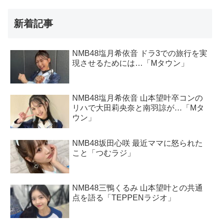
新着記事
NMB48塩月希依音 ドラ3での旅行を実
現させるためには…「Mタウン」
NMB48塩月希依音 山本望叶卒コンの
リハで大田莉央奈と南羽諒が…「Mタ
ウン」
NMB48坂田心咲 最近ママに怒られた
こと「つむラジ」
NMB48三鴨くるみ 山本望叶との共通
点を語る「TEPPENラジオ」