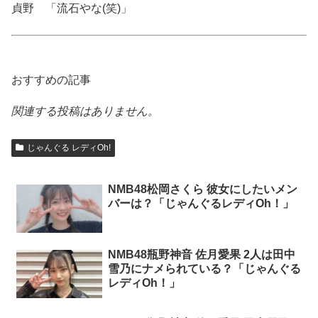
貞野 「流石やな(笑)」
おすすめの記事
関連する投稿はありません。
じゃんぐる レディOh!
NMB48松岡さくら 彼女にしたいメン
バーは？「じゃんぐるレディOh！」
NMB48瓶野神音 佐月愛果 2人は田中
雪乃にナメられている？「じゃんぐる
レディOh！」