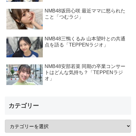
NMB48坂田心咲 最近ママに怒られた
こと「つむラジ」
NMB48三鴨くるみ 山本望叶との共通
点を語る「TEPPENラジオ」
NMB48安部若菜 同期の卒業コンサー
トはどんな気持ち？「TEPPENラジ
オ」
カテゴリー