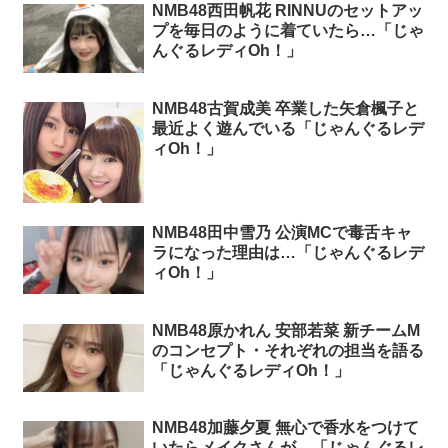
NMB48西田帆花 RINNUのセットアッ
プを毎日のように着ていたら…「じゃ
んぐるレディOh！」
NMB48古賀成美 卒業した矢倉楓子と
最近よく遊んでいる「じゃんぐるレデ
ィOh！」
NMB48田中雪乃 公演MCで毒舌キャ
ラになった理由は…「じゃんぐるレデ
ィOh！」
NMB48原かれん 安部若菜 新チームM
のコンセプト・それぞれの担当を語る
「じゃんぐるレディOh！」
NMB48加藤夕夏 無心で香水をつけて
いたらメイクさんが…「じゃんぐるレ