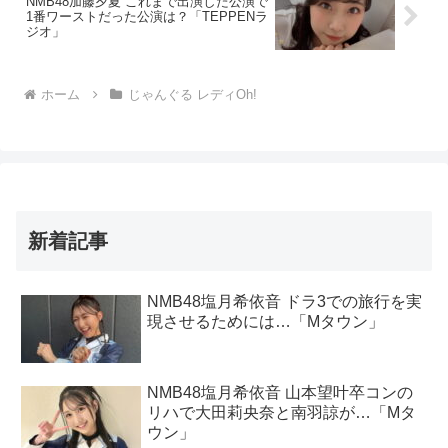
NMB48加藤夕夏 これまで出演した公演で
1番ワーストだった公演は？「TEPPENラ
ジオ」
ホーム
じゃんぐる レディOh!
新着記事
NMB48塩月希依音 ドラ3での旅行を実
現させるためには…「Mタウン」
NMB48塩月希依音 山本望叶卒コンの
リハで大田莉央奈と南羽諒が…「Mタ
ウン」