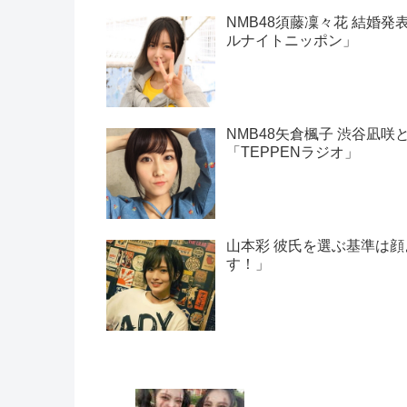
NMB48須藤凜々花 結婚発
ルナイトニッポン」
NMB48矢倉楓子 渋谷凪
「TEPPENラジオ」
山本彩 彼氏を選ぶ基準は
す！」