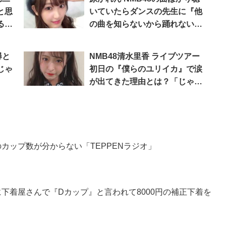
と思
いていたらダンスの先生に『他
るレ
の曲を知らないから踊れない』
と怒られた「じゃんぐるレディ
Oh！」
尋と
NMB48清水里香 ライブツアー
じゃ
初日の『僕らのユリイカ』で涙
が出てきた理由とは？「じゃん
ぐるレディOh！」
のカップ数が分からない「TEPPENラジオ」
のに下着屋さんで『Dカップ』と言われて8000円の補正下着を