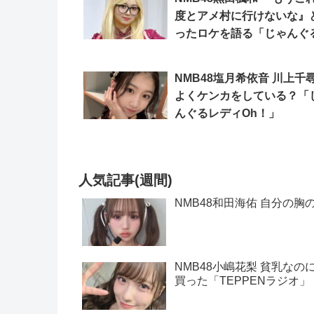
度とアメ村に行けないな』
ったロケを語る「じゃんぐ
ディOh！」
NMB48塩月希依音 川上千
よくケンカをしている？「
んぐるレディOh！」
人気記事(週間)
NMB48和田海佑 自分の胸
NMB48小嶋花梨 貧乳な
買った「TEPPENラジオ」