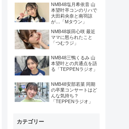
NMB48塩月希依音 山
本望叶卒コンのリハで
大田莉央奈と南羽諒
が…「Mタウン」
NMB48坂田心咲 最近
ママに怒られたこと
「つむラジ」
NMB48三鴨くるみ 山
本望叶との共通点を語
る「TEPPENラジオ」
NMB48安部若菜 同期
の卒業コンサートはど
んな気持ち？
「TEPPENラジオ」
カテゴリー