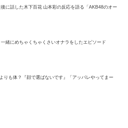
表後に話した木下百花 山本彩の反応を語る「AKB48のオー
咲と一緒にめちゃくちゃくさいオナラをしたエピソード
顔よりも体？『顔で選ばないです』「アッパレやってまー