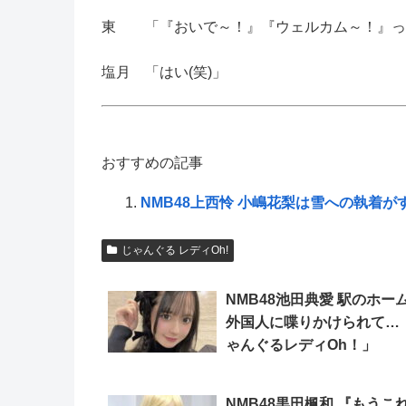
東 「『おいで～！』『ウェルカム～！』って
塩月 「はい(笑)」
おすすめの記事
NMB48上西怜 小嶋花梨は雪への執着が
じゃんぐる レディOh!
NMB48池田典愛 駅のホー
外国人に喋りかけられて…
ゃんぐるレディOh！」
NMB48黒田楓和 『もうこ