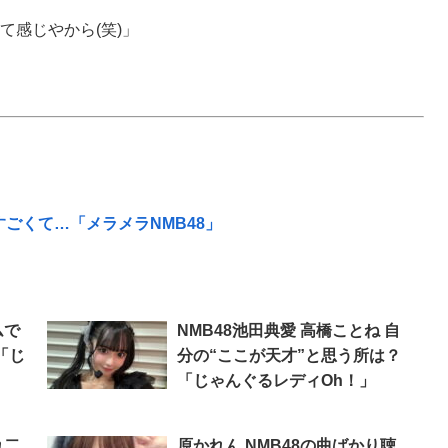
感じやから(笑)」
すごくて…「メラメラNMB48」
ムで
NMB48池田典愛 高橋ことね 自
「じ
分の“ここが天才”と思う所は？
「じゃんぐるレディOh！」
れ二
原かれん NMB48の曲ばかり聴