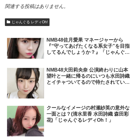
関連する投稿はありません。
じゃんぐる レディOh!
NMB48佐月愛果 マネージャーから
『“守ってあげたくなる系女子”を目指
してるんでしょうか？』「じゃんぐる
レディOh！」
NMB48大田莉央奈 公演終わりに山本
望叶と一緒に帰るのにいつも水田詩織
とイチャついてるので待たされていた
「じゃんぐるレディOh！」
クールなイメージの村瀬紗英の意外な
一面とは？(清水里香 水田詩織 森田彩
花)「じゃんぐるレディOh！」