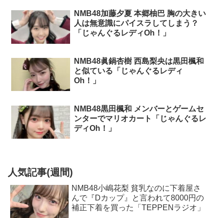
NMB48加藤夕夏 本郷柚巴 胸の大きい
人は無意識にパイスラしてしまう？
「じゃんぐるレディOh！」
NMB48眞鍋杏樹 西島梨央は黒田楓和
と似ている「じゃんぐるレディ
Oh！」
NMB48黒田楓和 メンバーとゲームセ
ンターでマリオカート「じゃんぐるレ
ディOh！」
人気記事(週間)
NMB48小嶋花梨 貧乳なのに下着屋さ
んで『Dカップ』と言われて8000円の
補正下着を買った「TEPPENラジオ」