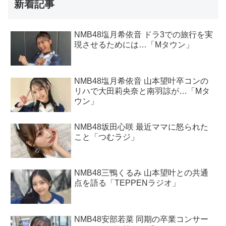
新着記事
NMB48塩月希依音 ドラ3での旅行を実
現させるためには…「Mタウン」
NMB48塩月希依音 山本望叶卒コンの
リハで大田莉央奈と南羽諒が…「Mタ
ウン」
NMB48坂田心咲 最近ママに怒られた
こと「つむラジ」
NMB48三鴨くるみ 山本望叶との共通
点を語る「TEPPENラジオ」
NMB48安部若菜 同期の卒業コンサー