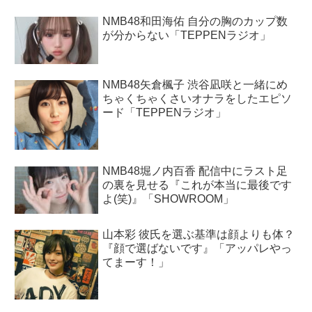
NMB48和田海佑 自分の胸のカップ数
が分からない「TEPPENラジオ」
NMB48矢倉楓子 渋谷凪咲と一緒にめ
ちゃくちゃくさいオナラをしたエピソ
ード「TEPPENラジオ」
NMB48堀ノ内百香 配信中にラスト足
の裏を見せる『これが本当に最後です
よ(笑)』「SHOWROOM」
山本彩 彼氏を選ぶ基準は顔よりも体？
『顔で選ばないです』「アッパレやっ
てまーす！」