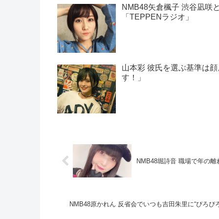
NMB48矢倉楓子 渋谷凪
「TEPPENラジオ」
山本彩 彼氏を選ぶ基準は
す！」
NMB48堀詩音 職場で年の
NMB48原かれん 反省会でいつも吉田朱里に“ぴろぴ