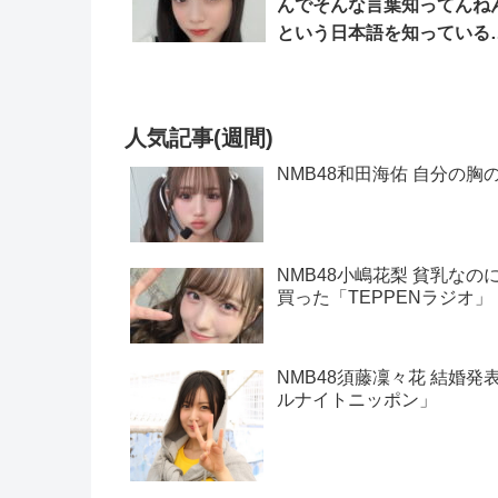
んでそんな言葉知ってんね
という日本語を知っている
「SHOWROOM」
人気記事(週間)
NMB48和田海佑 自分の胸
NMB48小嶋花梨 貧乳な
買った「TEPPENラジオ」
NMB48須藤凜々花 結婚発
ルナイトニッポン」