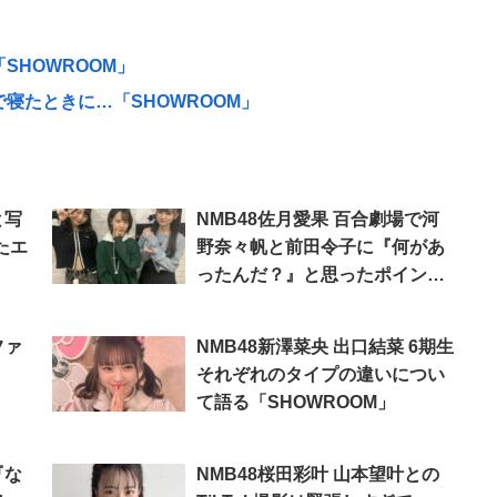
SHOWROOM」
で寝たときに…「SHOWROOM」
と写
NMB48佐月愛果 百合劇場で河
たエ
野奈々帆と前田令子に『何があ
ったんだ？』と思ったポイント
を語る「SHOWROOM」
ファ
NMB48新澤菜央 出口結菜 6期生
それぞれのタイプの違いについ
て語る「SHOWROOM」
『な
NMB48桜田彩叶 山本望叶との