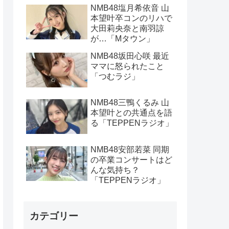
NMB48塩月希依音 山
本望叶卒コンのリハで
大田莉央奈と南羽諒
が…「Mタウン」
NMB48坂田心咲 最近
ママに怒られたこと
「つむラジ」
NMB48三鴨くるみ 山
本望叶との共通点を語
る「TEPPENラジオ」
NMB48安部若菜 同期
の卒業コンサートはど
んな気持ち？
「TEPPENラジオ」
カテゴリー