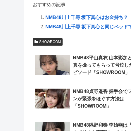
おすすめの記事
NMB48川上千尋 坂下真心はお金持ち？「
NMB48川上千尋 坂下真心と同じベッド
SHOWROOM
NMB48平山真衣 山本彩加
真を撮ってもらって号泣し
ピソード「SHOWROOM」
NMB48貞野遥香 握手会で
ンが緊張をほぐす方法は…
「SHOWROOM」
NMB48隅野和奏 李始燕は