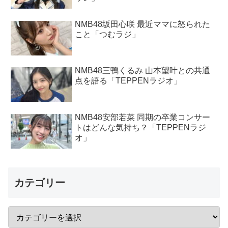
NMB48坂田心咲 最近ママに怒られた
こと「つむラジ」
NMB48三鴨くるみ 山本望叶との共通
点を語る「TEPPENラジオ」
NMB48安部若菜 同期の卒業コンサー
トはどんな気持ち？「TEPPENラジ
オ」
カテゴリー