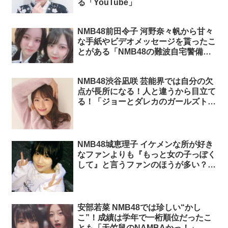
る「YouTube」
NMB48前田令子 河野奈々帆から甘々
な手紙やビデオメッセージを貰ったこ
とがある「NMB48の難波自宅警備
隊」
NMB48渋谷凪咲 芸能界では自分の欠
点が長所になる！人と違うから目立て
る！「ジョーとダレカのガールズトー
ク」
NMB48城恵理子 イケメンな所が好き
なファンよりも『もっと女の子っぽく
して』と言うファンのほうが多い？
「ジョーとダレカのガールズトーク」
安部若菜 NMB48では珍しい“かし
こ”！成績は学年で一桁順位だったこ
とも「天竺鼠のNAMBAかっ！」