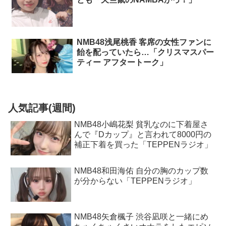
NMB48浅尾桃香 客席の女性ファンに
飴を配っていたら…「クリスマスパー
ティー アフタートーク」
人気記事(週間)
NMB48小嶋花梨 貧乳なのに下着屋さ
んで『Dカップ』と言われて8000円の
補正下着を買った「TEPPENラジオ」
NMB48和田海佑 自分の胸のカップ数
が分からない「TEPPENラジオ」
NMB48矢倉楓子 渋谷凪咲と一緒にめ