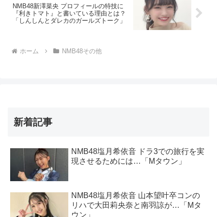
NMB48新澤菜央 プロフィールの特技に
『利きトマト』と書いている理由とは？
「しんしんとダレカのガールズトーク」
ホーム
NMB48その他
新着記事
NMB48塩月希依音 ドラ3での旅行を実
現させるためには…「Mタウン」
NMB48塩月希依音 山本望叶卒コンの
リハで大田莉央奈と南羽諒が…「Mタ
ウン」