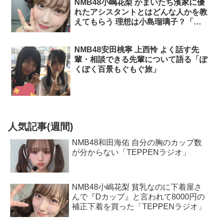
NMB48小嶋花梨 かまいたち濱家に優
れたアシスタントとはどんな人かを教
えてもらう 理想は小島瑠璃子？「タ
グロー」
NMB48安田桃寧 上西怜 よく話す先
輩・相談できる先輩について語る「ぽ
くぽく百景もぐもぐ旅」
人気記事(週間)
NMB48和田海佑 自分の胸のカップ数
が分からない「TEPPENラジオ」
NMB48小嶋花梨 貧乳なのに下着屋さ
んで『Dカップ』と言われて8000円の
補正下着を買った「TEPPENラジオ」