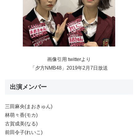
画像引用 twitterより
「夕方NMB48」2019年2月7日放送
出演メンバー
三田麻央(まおきゅん)
林萌々香(モカ)
古賀成美(なる)
前田令子(れいこ)