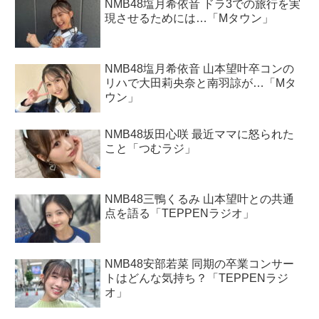
NMB48塩月希依音 ドラ3での旅行を実
現させるためには…「Mタウン」
NMB48塩月希依音 山本望叶卒コンの
リハで大田莉央奈と南羽諒が…「Mタ
ウン」
NMB48坂田心咲 最近ママに怒られた
こと「つむラジ」
NMB48三鴨くるみ 山本望叶との共通
点を語る「TEPPENラジオ」
NMB48安部若菜 同期の卒業コンサー
トはどんな気持ち？「TEPPENラジ
オ」