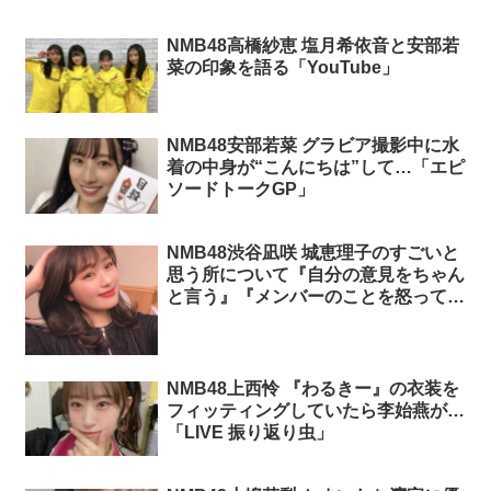
NMB48高橋紗恵 塩月希依音と安部若
菜の印象を語る「YouTube」
NMB48安部若菜 グラビア撮影中に水
着の中身が“こんにちは”して…「エピ
ソードトークGP」
NMB48渋谷凪咲 城恵理子のすごいと
思う所について『自分の意見をちゃん
と言う』『メンバーのことを怒ってく
れる』「ジョーとダレカのガールズト
ーク」
NMB48上西怜 『わるきー』の衣装を
フィッティングしていたら李始燕が…
「LIVE 振り返り虫」