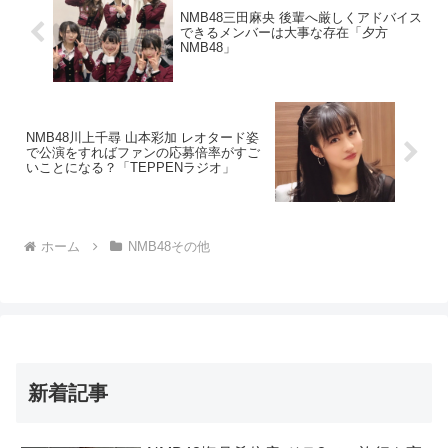
NMB48三田麻央 後輩へ厳しくアドバイス
できるメンバーは大事な存在「夕方
NMB48」
NMB48川上千尋 山本彩加 レオタード姿
で公演をすればファンの応募倍率がすご
いことになる？「TEPPENラジオ」
ホーム
NMB48その他
新着記事