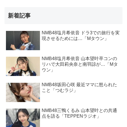
新着記事
NMB48塩月希依音 ドラ3での旅行を実
現させるためには…「Mタウン」
NMB48塩月希依音 山本望叶卒コンの
リハで大田莉央奈と南羽諒が…「Mタ
ウン」
NMB48坂田心咲 最近ママに怒られた
こと「つむラジ」
NMB48三鴨くるみ 山本望叶との共通
点を語る「TEPPENラジオ」