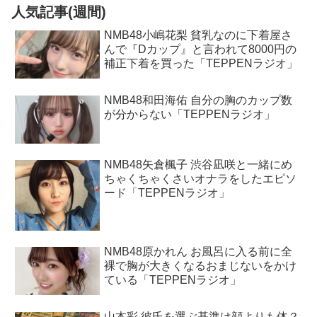
人気記事(週間)
NMB48小嶋花梨 貧乳なのに下着屋さ
んで『Dカップ』と言われて8000円の
補正下着を買った「TEPPENラジオ」
NMB48和田海佑 自分の胸のカップ数
が分からない「TEPPENラジオ」
NMB48矢倉楓子 渋谷凪咲と一緒にめ
ちゃくちゃくさいオナラをしたエピソ
ード「TEPPENラジオ」
NMB48原かれん お風呂に入る前に全
裸で胸が大きくなるおまじないをかけ
ている「TEPPENラジオ」
山本彩 彼氏を選ぶ基準は顔よりも体？