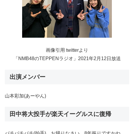
画像引用 twitterより
「NMB48のTEPPENラジオ」2021年2月12日放送
出演メンバー
山本彩加(あーやん)
田中将大投手が楽天イーグルスに復帰
パチパチパチ(拍手)。お帰りなさい。8年振りですかね。