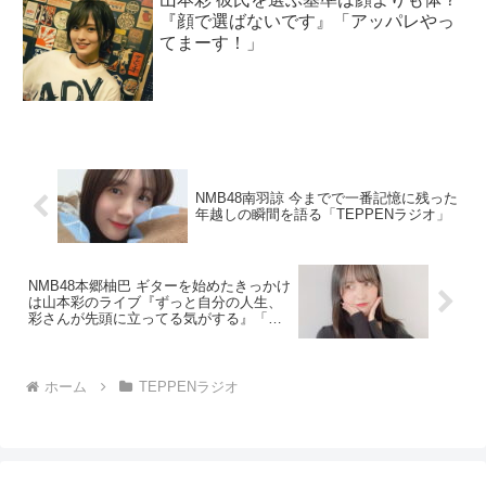
『顔で選ばないです』「アッパレやっ
てまーす！」
NMB48南羽諒 今までで一番記憶に残った
年越しの瞬間を語る「TEPPENラジオ」
NMB48本郷柚巴 ギターを始めたきっかけ
は山本彩のライブ『ずっと自分の人生、
彩さんが先頭に立ってる気がする』「し
んしんとダレカのガールズトーク」
ホーム
TEPPENラジオ