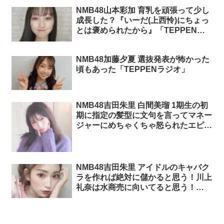
NMB48山本彩加 育乳を頑張って少し
成長した？『いーだ(上西怜)にちょっ
とは褒められたから』「TEPPENラ
ジオ」
NMB48加藤夕夏 選抜発表が怖かった
頃もあった「TEPPENラジオ」
NMB48吉田朱里 白間美瑠 1期生の初
期に指定の髪型に文句を言ってマネー
ジャーにめちゃくちゃ怒られたエピソ
ード「TEPPENラジオ」
NMB48吉田朱里 アイドルのキャバク
ラを作れば絶対に儲かると思う！川上
礼奈は水商売に向いてると思う！
「TEPPENラジオ」