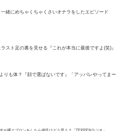
咲と一緒にめちゃくちゃくさいオナラをしたエピソード
中にラスト足の裏を見せる『これが本当に最後ですよ(笑)』
顔よりも体？『顔で選ばないです』「アッパレやってまー
 彼女が裸エプロンをしたら彼氏はどう思う？「TEPPENラジオ」