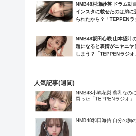
NMB48村瀬紗英 ドラム動
インスタに載せたのは弟に
られたから？「TEPPENラ
オ」
NMB48坂田心咲 山本望叶
題になると表情がニヤニヤ
しまう？「TEPPENラジオ
人気記事(週間)
NMB48小嶋花梨 貧乳な
買った「TEPPENラジオ」
NMB48和田海佑 自分の胸