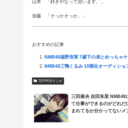
山本 「好きやなって思います。」
加藤 「そっかそっか。」
おすすめの記事
NMB48福野杏実 7歳下の弟とめっちゃ
NMB48三鴨くるみ 10期生オーディシ
TEPPENラジオ
三田麻央 吉田朱里 NMB48
て仕事ができるのがどれだ
まれてるか分かってないメ
ーが多い「TEPPENラジオ