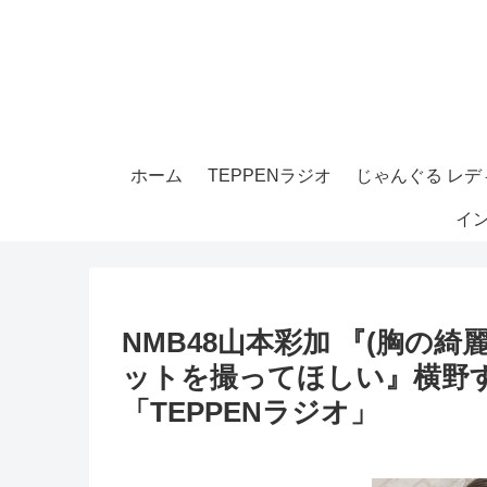
ホーム
TEPPENラジオ
じゃんぐる レディ
イ
NMB48山本彩加 『(胸の
ットを撮ってほしい』横野
「TEPPENラジオ」