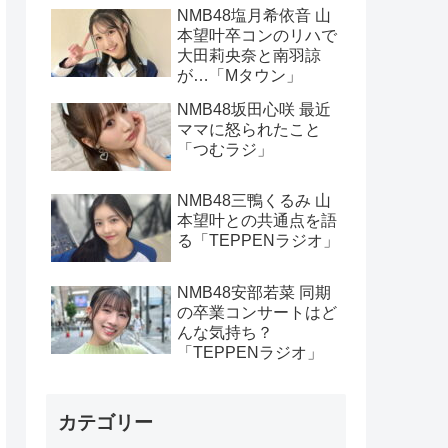
NMB48塩月希依音 山
本望叶卒コンのリハで
大田莉央奈と南羽諒
が…「Mタウン」
NMB48坂田心咲 最近
ママに怒られたこと
「つむラジ」
NMB48三鴨くるみ 山
本望叶との共通点を語
る「TEPPENラジオ」
NMB48安部若菜 同期
の卒業コンサートはど
んな気持ち？
「TEPPENラジオ」
カテゴリー