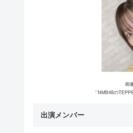
画像
「NMB48のTEP
出演メンバー