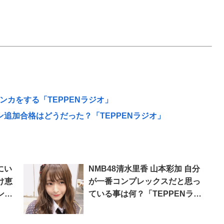
ケンカをする「TEPPENラジオ」
ョン追加合格はどうだった？「TEPPENラジオ」
にい
NMB48清水里香 山本彩加 自分
け恵
が一番コンプレックスだと思っ
ンバ
ている事は何？「TEPPENラジ
」
オ」