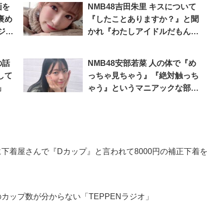
画を
NMB48吉田朱里 キスについて
褒め
『したことありますか？』と聞
ジ
かれ『わたしアイドルだもん！
パパとしかしたことないも
ん！』と答えて変な感じになっ
の話
NMB48安部若菜 人の体で『め
てしまう「TEPPENラジオ」
して
っちゃ見ちゃう』『絶対触っち
」
ゃう』というマニアックな部分
とは？
のに下着屋さんで『Dカップ』と言われて8000円の補正下着を
のカップ数が分からない「TEPPENラジオ」