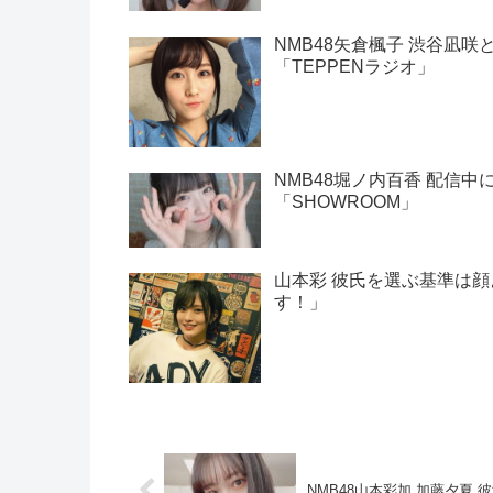
NMB48矢倉楓子 渋谷凪
「TEPPENラジオ」
NMB48堀ノ内百香 配信
「SHOWROOM」
山本彩 彼氏を選ぶ基準は
す！」
NMB48山本彩加 加藤夕夏