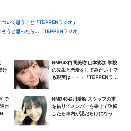
について思うこと「TEPPENラジオ」
出そうと思ったら…「TEPPENラジオ」
女
NMB48白間美瑠 山本彩加 学校
受け
の先生と恋愛をしてみたい！で
も現実は・・・「TEPPENラジ
オ」
向で
NMB48谷川愛梨 スタッフの車
に連れ
を借りてメンバーを乗せて運転
Nラ
したら車内が泥だらけになった
エピソード「TEPPENラジオ」