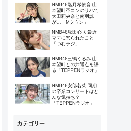
NMB48塩月希依音 山
本望叶卒コンのリハで
大田莉央奈と南羽諒
が…「Mタウン」
NMB48坂田心咲 最近
ママに怒られたこと
「つむラジ」
NMB48三鴨くるみ 山
本望叶との共通点を語
る「TEPPENラジオ」
NMB48安部若菜 同期
の卒業コンサートはど
んな気持ち？
「TEPPENラジオ」
カテゴリー