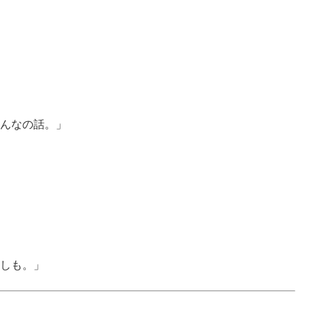
んなの話。」
しも。」