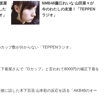
の楽屋
NMB48藤江れいな 山田菜々が
した
今のわたしの友達！「TEPPEN
オ」
ラジオ」
のカップ数が分からない「TEPPENラジオ」
のに下着屋さんで『Dカップ』と言われて8000円の補正下着を
表後に話した木下百花 山本彩の反応を語る「AKB48のオー