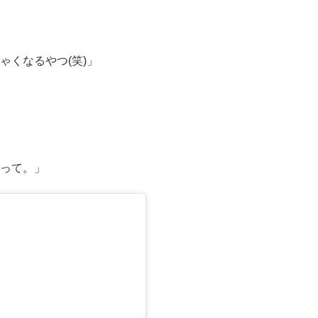
ゃくなるやつ(笑)」
って。」