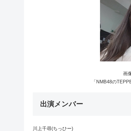
画像
「NMB48のTEP
出演メンバー
川上千尋(ちっひー)