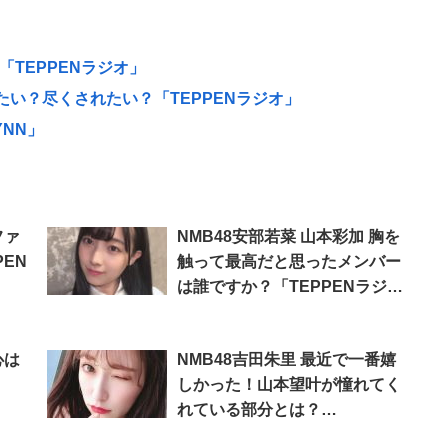
「TEPPENラジオ」
したい？尽くされたい？「TEPPENラジオ」
YNN」
ファ
NMB48安部若菜 山本彩加 胸を
EN
触って最高だと思ったメンバー
は誰ですか？「TEPPENラジ
オ」
心は
NMB48吉田朱里 最近で一番嬉
しかった！山本望叶が憧れてく
れている部分とは？
「SHOWROOM」