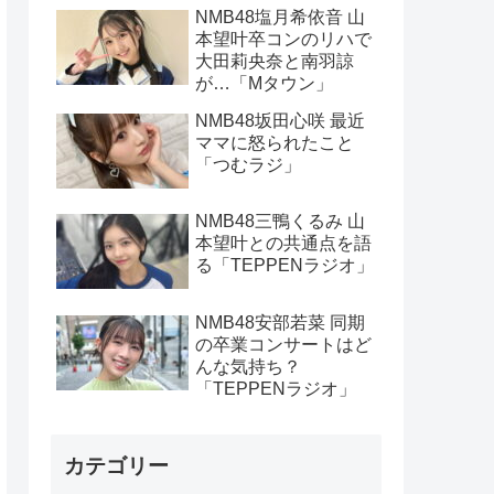
NMB48塩月希依音 山
本望叶卒コンのリハで
大田莉央奈と南羽諒
が…「Mタウン」
NMB48坂田心咲 最近
ママに怒られたこと
「つむラジ」
NMB48三鴨くるみ 山
本望叶との共通点を語
る「TEPPENラジオ」
NMB48安部若菜 同期
の卒業コンサートはど
んな気持ち？
「TEPPENラジオ」
カテゴリー