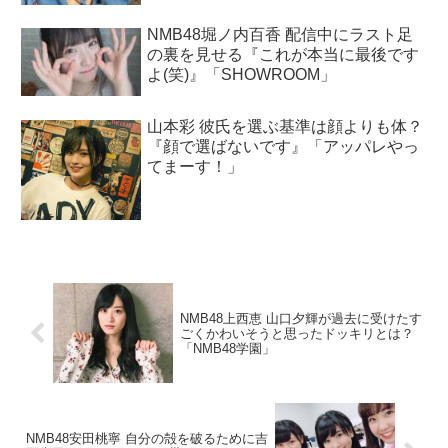
NMB48堀ノ内百香 配信中にラスト足
の裏を見せる『これが本当に最後です
よ(笑)』「SHOWROOM」
山本彩 彼氏を選ぶ基準は顔よりも体？
『顔で選ばないです』「アッパレやっ
てまーす！」
NMB48上西恵 山口夕輝が過去に受けたす
ごくかわいそうと思ったドッキリとは？
「NMB48学園」
NMB48安田桃寧 自分の殻を破るために吉