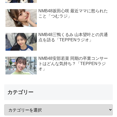
NMB48坂田心咲 最近ママに怒られた
こと「つむラジ」
NMB48三鴨くるみ 山本望叶との共通
点を語る「TEPPENラジオ」
NMB48安部若菜 同期の卒業コンサー
トはどんな気持ち？「TEPPENラジ
オ」
カテゴリー