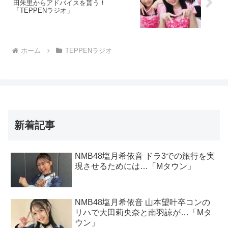
田朱里からアドバイスを貰う！
「TEPPENラジオ」
ホーム
TEPPENラジオ
新着記事
NMB48塩月希依音 ドラ3での旅行を実
現させるためには…「Mタウン」
NMB48塩月希依音 山本望叶卒コンの
リハで大田莉央奈と南羽諒が…「Mタ
ウン」