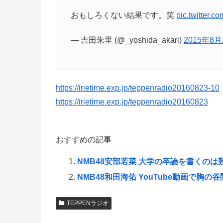
おもしろくない結果です。笑
pic.twitter.
— 吉田朱里 (@_yoshida_akari)
2015年8月
https://irietime.exp.jp/teppenradio20160823-10
https://irietime.exp.jp/teppenradio20160823
おすすめの記事
NMB48安部若菜 大学の卒論を書くのは
NMB48和田海佑 YouTube動画で胸
TEPPENラジオ