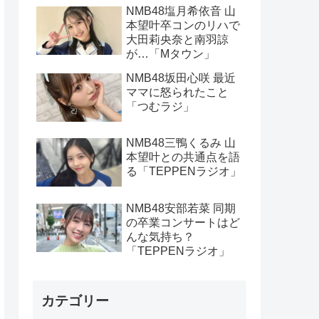
NMB48塩月希依音 山
本望叶卒コンのリハで
大田莉央奈と南羽諒
が…「Mタウン」
NMB48坂田心咲 最近
ママに怒られたこと
「つむラジ」
NMB48三鴨くるみ 山
本望叶との共通点を語
る「TEPPENラジオ」
NMB48安部若菜 同期
の卒業コンサートはど
んな気持ち？
「TEPPENラジオ」
カテゴリー