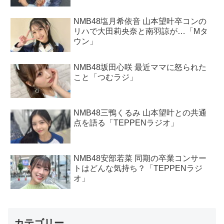
NMB48塩月希依音 山本望叶卒コンの
リハで大田莉央奈と南羽諒が…「Mタ
ウン」
NMB48坂田心咲 最近ママに怒られた
こと「つむラジ」
NMB48三鴨くるみ 山本望叶との共通
点を語る「TEPPENラジオ」
NMB48安部若菜 同期の卒業コンサー
トはどんな気持ち？「TEPPENラジ
オ」
カテゴリー