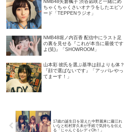
NMB48矢倉楓子 渋谷凪咲と一緒にめ
ちゃくちゃくさいオナラをしたエピソ
ード「TEPPENラジオ」
NMB48堀ノ内百香 配信中にラスト足
の裏を見せる『これが本当に最後です
よ(笑)』「SHOWROOM」
山本彩 彼氏を選ぶ基準は顔よりも体？
『顔で選ばないです』「アッパレやっ
てまーす！」
17歳の誕生日を迎えた中野麗来に藤江れ
いなと松村芽久未が手紙で気持ちを伝え
る「じゃんぐるレディOh！」