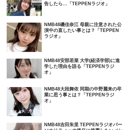
告したら…「TEPPENラジオ」
NMB48磯佳奈江 母親に注意された公
演中の直したい事とは？「TEPPEN
ラジオ」
NMB48安部若菜 大学(経済学部)に進
学した理由を語る「TEPPENラジ
オ」
NMB48大段舞依 同期の中野麗来の卒
業に思う事とは？「TEPPENラジ
オ」
NMB48吉田朱里 TEPPENラジオパー