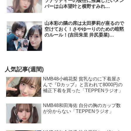
ソナリティーの後任に推薦したいメン
バーは山本望叶と横野すみれ
「TEPPENラジオ」
山本彩の隣の席は太田夢莉が座るので
空けておく！さやゆーりのための暗黙
のルール！(吉田朱里 井尻晏菜)
「TEPPENラジオ」
人気記事(週間)
NMB48小嶋花梨 貧乳なのに下着屋さ
んで『Dカップ』と言われて8000円の
補正下着を買った「TEPPENラジオ」
NMB48和田海佑 自分の胸のカップ数
が分からない「TEPPENラジオ」