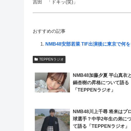
吉田 「ドキッ(笑)」
おすすめの記事
NMB48安部若菜 TIF出演後に東京で何
TEPPENラジオ
NMB48加藤夕夏 平山真衣
鍋杏樹の昇格について語る
「TEPPENラジオ」
NMB48川上千尋 将来はプ
球選手？中学2年生の弟に
て語る「TEPPENラジオ」