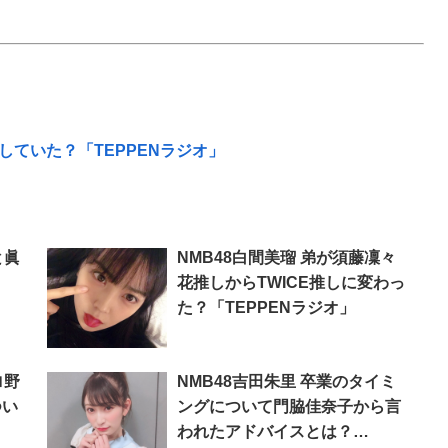
をしていた？「TEPPENラジオ」
と眞
NMB48白間美瑠 弟が須藤凜々
花推しからTWICE推しに変わっ
た？「TEPPENラジオ」
ロ野
NMB48吉田朱里 卒業のタイミ
つい
ングについて門脇佳奈子から言
われたアドバイスとは？