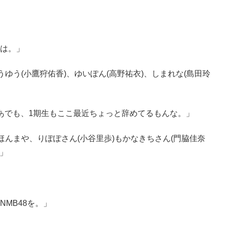
は。」
ゆう(小鷹狩佑香)、ゆいぽん(高野祐衣)、しまれな(島田玲
あでも、1期生もここ最近ちょっと辞めてるもんな。」
ほんまや、りぽぽさん(小谷里歩)もかなきちさん(門脇佳奈
。」
MB48を。」