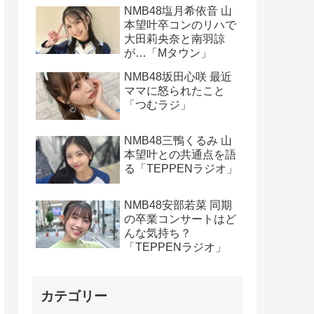
NMB48塩月希依音 山
本望叶卒コンのリハで
大田莉央奈と南羽諒
が…「Mタウン」
NMB48坂田心咲 最近
ママに怒られたこと
「つむラジ」
NMB48三鴨くるみ 山
本望叶との共通点を語
る「TEPPENラジオ」
NMB48安部若菜 同期
の卒業コンサートはど
んな気持ち？
「TEPPENラジオ」
カテゴリー