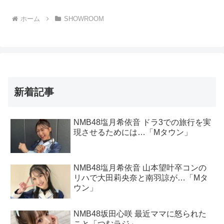
ホーム
SHOWROOM
新着記事
NMB48塩月希依音 ドラ3での旅行を実
現させるためには…「Mタウン」
NMB48塩月希依音 山本望叶卒コンの
リハで大田莉央奈と南羽諒が…「Mタ
ウン」
NMB48坂田心咲 最近ママに怒られた
こと「つむラジ」