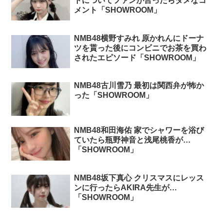
トについてファンが言ったらダメなコ
メント「SHOWROOM」
NMB48横野すみれ 原かれんにドーナ
ツを貰った後にコンビニでお茶を買わ
されたエピソード「SHOWROOM」
NMB48古川雪乃 最初は関西弁が怖か
った「SHOWROOM」
NMB48和田海佑 家でシャワーを浴び
ていたら瓶野神音と浅尾桃香が…
「SHOWROOM」
NMB48坂下真心 クリスマスにレッス
ンに行ったらAKIRA先生が…
「SHOWROOM」