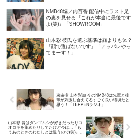
NMB48堀ノ内百香 配信中にラスト足
の裏を見せる『これが本当に最後です
よ(笑)』「SHOWROOM」
山本彩 彼氏を選ぶ基準は顔よりも体？
『顔で選ばないです』「アッパレやっ
てまーす！」
東由樹 山本彩加 今のNMB48は先輩と後
輩が刺激し合えてるすごく良い環境だと
思う！「TEPPENラジオ」
山本彩 昔はダンゴムシが好きだったりコ
オロギを集めたりしてたけど今は…『も
うあのときのわたしとは違うので(笑)』
「アッパレやってまーす！」