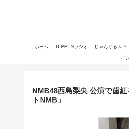
ホーム
TEPPENラジオ
じゃんぐる レディ
イ
NMB48西島梨央 公演で
トNMB」