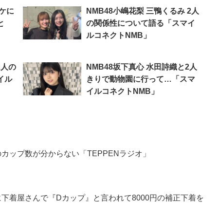
オケに
NMB48小嶋花梨 三鴨くるみ 2人
と
の関係性について語る「スマイ
ルコネクトNMB」
2人の
NMB48坂下真心 水田詩織と2人
イル
きりで動物園に行って…「スマ
イルコネクトNMB」
のカップ数が分からない「TEPPENラジオ」
のに下着屋さんで『Dカップ』と言われて8000円の補正下着を