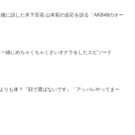
表後に話した木下百花 山本彩の反応を語る「AKB48のオー
咲と一緒にめちゃくちゃくさいオナラをしたエピソード
顔よりも体？『顔で選ばないです』「アッパレやってまー