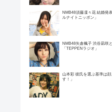
NMB48須藤凜々花 結婚発
ルナイトニッポン」
NMB48矢倉楓子 渋谷凪
「TEPPENラジオ」
山本彩 彼氏を選ぶ基準は
す！」