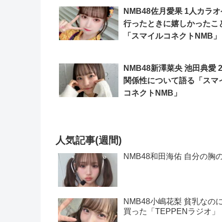
NMB48佐月愛果 1人カラ
行ったときに嬉しかったこ
「スマイルコネクトNMB」
NMB48新澤菜央 池田典愛 
関係性について語る「スマ
コネクトNMB」
人気記事(週間)
NMB48和田海佑 自分の胸
NMB48小嶋花梨 貧乳な
買った「TEPPENラジオ」