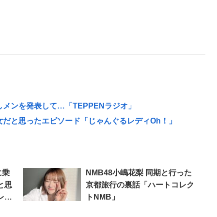
しメンを発表して…「TEPPENラジオ」
ー女だと思ったエピソード「じゃんぐるレディOh！」
に乗
NMB48小嶋花梨 同期と行った
と思
京都旅行の裏話「ハートコレク
レク
トNMB」