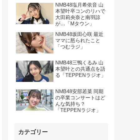
NMB48塩月希依音 山
本望叶卒コンのリハで
大田莉央奈と南羽諒
が…「Mタウン」
NMB48坂田心咲 最近
ママに怒られたこと
「つむラジ」
NMB48三鴨くるみ 山
本望叶との共通点を語
る「TEPPENラジオ」
NMB48安部若菜 同期
の卒業コンサートはど
んな気持ち？
「TEPPENラジオ」
カテゴリー