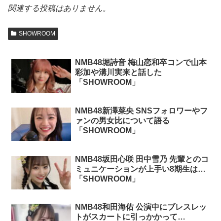
関連する投稿はありません。
SHOWROOM
NMB48堀詩音 梅山恋和卒コンで山本
彩加や溝川実来と話した
「SHOWROOM」
NMB48新澤菜央 SNSフォロワーやフ
ァンの男女比について語る
「SHOWROOM」
NMB48坂田心咲 田中雪乃 先輩とのコ
ミュニケーションが上手い8期生は…
「SHOWROOM」
NMB48和田海佑 公演中にブレスレッ
トがスカートに引っかかって…