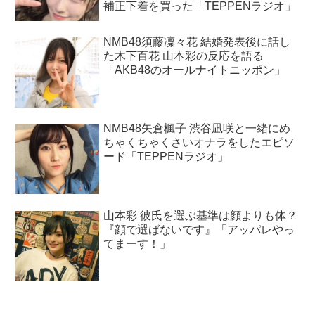
補正下着を買った「TEPPENラジオ」
NMB48須藤凜々花 結婚発表後に話し
た木下百花 山本彩の反応を語る
「AKB48のオールナイトニッポン」
NMB48矢倉楓子 渋谷凪咲と一緒にめ
ちゃくちゃくさいオナラをしたエピソ
ード「TEPPENラジオ」
山本彩 彼氏を選ぶ基準は顔よりも体？
『顔で選ばないです』「アッパレやっ
てまーす！」