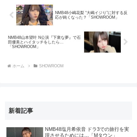
NMB48小嶋花梨 “大嶋イジり”に対する反
応が鈍くなった？「SHOWROOM」
NMB48山本望叶 N公演『下衆な夢』で石
田優美とハイタッチをしたら…
「SHOWROOM」
ホーム
SHOWROOM
新着記事
NMB48塩月希依音 ドラ3での旅行を実
現させるためには…「Mタウン」