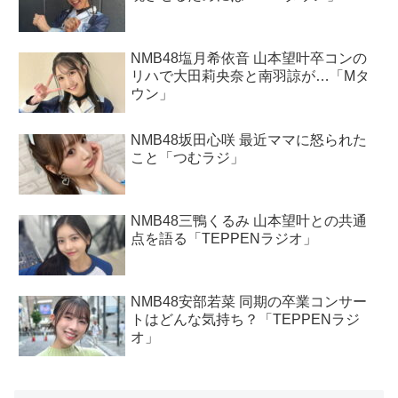
NMB48塩月希依音 山本望叶卒コンの
リハで大田莉央奈と南羽諒が…「Mタ
ウン」
NMB48坂田心咲 最近ママに怒られた
こと「つむラジ」
NMB48三鴨くるみ 山本望叶との共通
点を語る「TEPPENラジオ」
NMB48安部若菜 同期の卒業コンサー
トはどんな気持ち？「TEPPENラジ
オ」