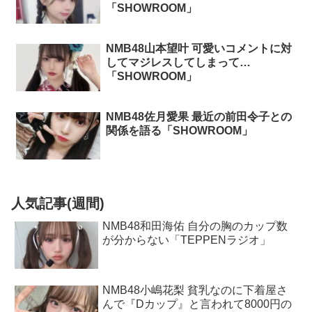
「SHOWROOM」
NMB48山本望叶 可愛いコメントに対
してマジレスしてしまって…
「SHOWROOM」
NMB48佐月愛果 最近の前田令子との
関係を語る「SHOWROOM」
人気記事(週間)
NMB48和田海佑 自分の胸のカップ数
が分からない「TEPPENラジオ」
NMB48小嶋花梨 貧乳なのに下着屋さ
んで『Dカップ』と言われて8000円の