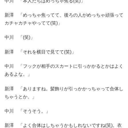
中川 「本人たちはめっちゃ焦る(笑)」
新澤 「めっちゃ焦ってて、後ろの人がめっちゃ頑張って
カチャカチャやってて(笑)」
中川 「(笑)」
新澤 「それを横目で見てて(笑)」
中川 「フックが相手のスカートに引っかかるとかはよく
あるよな。」
新澤 「ありますね。髪飾りが引っかかっちゃって合体し
ちゃうとか。」
中川 「そうそう。」
新澤 「よく合体はしちゃうかもしれないですね(笑)。衣