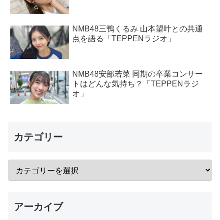
NMB48三鴨くるみ 山本望叶との共通
点を語る「TEPPENラジオ」
NMB48安部若菜 同期の卒業コンサー
トはどんな気持ち？「TEPPENラジ
オ」
カテゴリー
アーカイブ