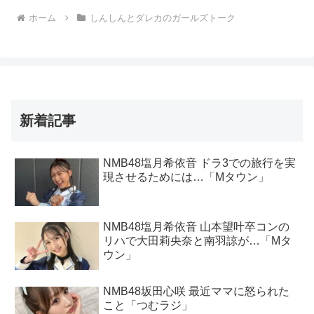
ホーム
しんしんとダレカのガールズトーク
新着記事
NMB48塩月希依音 ドラ3での旅行を実
現させるためには…「Mタウン」
NMB48塩月希依音 山本望叶卒コンの
リハで大田莉央奈と南羽諒が…「Mタ
ウン」
NMB48坂田心咲 最近ママに怒られた
こと「つむラジ」