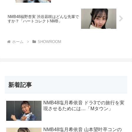
NMB48福野杏実 渋谷凪咲はどんな先輩で
すか？「ハートコレクトNMB」
ホーム
SHOWROOM
新着記事
NMB48塩月希依音 ドラ3での旅行を実
現させるためには…「Mタウン」
NMB48塩月希依音 山本望叶卒コンの