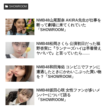
SHOWROOM
NMB48山尾梨奈 AKIRA先生が仕事を
断って劇場に来てくれていた
「SHOWROOM」
NMB48松岡さくら 公演初日だった福
野杏実に『ランナーズハイは早着替え
ヤバいで』と言っていたら…
「SHOWROOM」
NMB48和田海佑 コンビニでファンに
遭遇したときにかわいこぶった買い物
を？「SHOWROOM」
NMB48坂田心咲 女性ファンが多いメ
ンバーについて語る
「SHOWROOM」