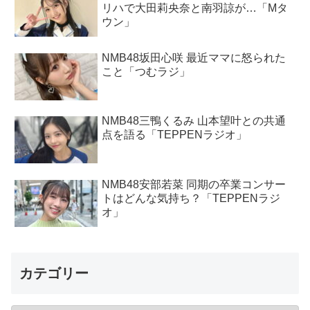
リハで大田莉央奈と南羽諒が…「Mタ
ウン」
NMB48坂田心咲 最近ママに怒られた
こと「つむラジ」
NMB48三鴨くるみ 山本望叶との共通
点を語る「TEPPENラジオ」
NMB48安部若菜 同期の卒業コンサー
トはどんな気持ち？「TEPPENラジ
オ」
カテゴリー