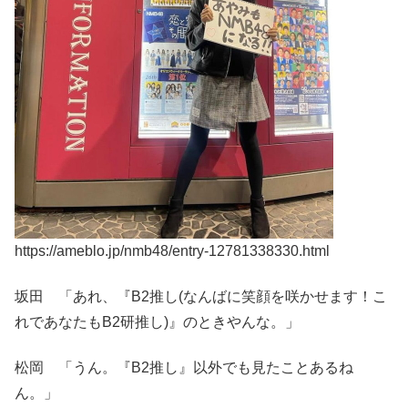
https://ameblo.jp/nmb48/entry-12781338330.html
坂田 「あれ、『B2推し(なんばに笑顔を咲かせます！こ
れであなたもB2研推し)』のときやんな。」
松岡 「うん。『B2推し』以外でも見たことあるね
ん。」