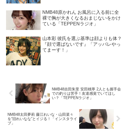
NMB48原かれん お風呂に入る前に全
裸で胸が大きくなるおまじないをかけ
ている「TEPPENラジオ」
山本彩 彼氏を選ぶ基準は顔よりも体？
『顔で選ばないです』「アッパレやっ
てまーす！」
NMB48吉田朱里 安田桃寧 2人とも握手会
での釣りは苦手！友達感覚でいてほし
い？「TEPPENラジオ」
NMB48太田夢莉 藤江れいな・山田菜々
を“旧れいなな”とイジる！「インスタライ
ブ」