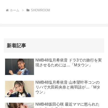
ホーム
SHOWROOM
新着記事
NMB48塩月希依音 ドラ3での旅行を実
現させるためには…「Mタウン」
NMB48塩月希依音 山本望叶卒コンの
リハで大田莉央奈と南羽諒が…「Mタ
ウン」
NMB48坂田心咲 最近ママに怒られた