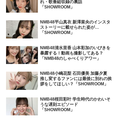
れ・歌番組収録の裏話
「SHOWROOM」
NMB48平山真衣 新澤菜央のインスタ
ストーリーに載せられた姿が…
「SHOWROOM」
NMB48清水里香 山本彩加のいびきを
暴露する！動画も撮影してある？
「NMB48のしゃべくりアワー」
NMB48小嶋花梨 石田優美 加藤夕夏
推し変するファンには最後に別れの挨
拶をしてほしい？「SHOWROOM」
NMB48桜田彩叶 学生時代のかわいそ
うな遅刻エピソード
「SHOWROOM」