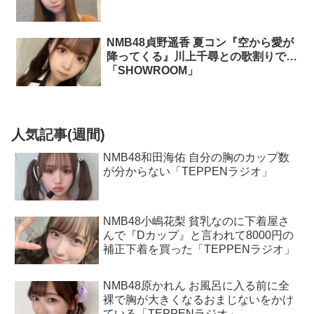
NMB48貞野遥香 夏コン『空から愛が
降ってくる』川上千尋との歌割りで…
「SHOWROOM」
人気記事(週間)
NMB48和田海佑 自分の胸のカップ数
が分からない「TEPPENラジオ」
NMB48小嶋花梨 貧乳なのに下着屋さ
んで『Dカップ』と言われて8000円の
補正下着を買った「TEPPENラジオ」
NMB48原かれん お風呂に入る前に全
裸で胸が大きくなるおまじないをかけ
ている「TEPPENラジオ」