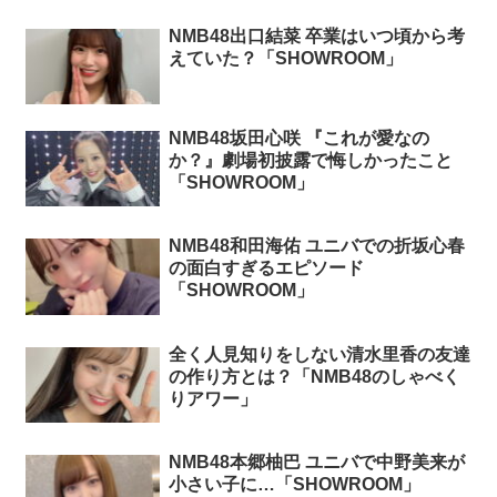
NMB48出口結菜 卒業はいつ頃から考
えていた？「SHOWROOM」
NMB48坂田心咲 『これが愛なの
か？』劇場初披露で悔しかったこと
「SHOWROOM」
NMB48和田海佑 ユニバでの折坂心春
の面白すぎるエピソード
「SHOWROOM」
全く人見知りをしない清水里香の友達
の作り方とは？「NMB48のしゃべく
りアワー」
NMB48本郷柚巴 ユニバで中野美来が
小さい子に…「SHOWROOM」