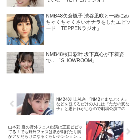
NMB48矢倉楓子 渋谷凪咲と一緒にめ
ちゃくちゃくさいオナラをしたエピソ
ード「TEPPENラジオ」
NMB48桜田彩叶 坂下真心が下着姿
で…「SHOWROOM」
NMB48川上礼奈 『NMBとまなぶくん』
などを観てるだけの人には『ただの変な
子』と思われがちなので劇場公演でのパ
フォーマンスを観にきてほしい
「SHOWROOM」
山本彩 夏の野外フェス出演は正直ビビッ
てる！でも野外フェスは爪が剥げたり腕
がアザだらけになるぐらいテンションが