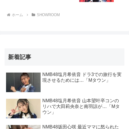
上がる「山本彩 カケル」
ホーム
SHOWROOM
新着記事
NMB48塩月希依音 ドラ3での旅行を実
現させるためには…「Mタウン」
NMB48塩月希依音 山本望叶卒コンの
リハで大田莉央奈と南羽諒が…「Mタ
ウン」
NMB48坂田心咲 最近ママに怒られた