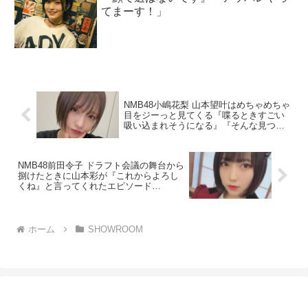
てまーす！」
NMB48小嶋花梨 山本望叶はめちゃめちゃ
目をジーっと見てくる『喋るときすごい
吸い込まれそうになる』『そんな見つめ
ないでみたいな』「SHOWROOM」
NMB48前田令子 ドラフト会議の舞台から
捌けたときに山本彩が『これからよろし
くね』と言ってくれたエピソード
「SHOWROOM」
ホーム
SHOWROOM