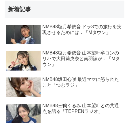
新着記事
NMB48塩月希依音 ドラ3での旅行を実
現させるためには…「Mタウン」
NMB48塩月希依音 山本望叶卒コンの
リハで大田莉央奈と南羽諒が…「Mタ
ウン」
NMB48坂田心咲 最近ママに怒られた
こと「つむラジ」
NMB48三鴨くるみ 山本望叶との共通
点を語る「TEPPENラジオ」