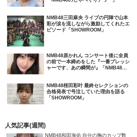
NMB48三田麻央 ライブの円陣で山本
彩が涙を流しながら激励してくれたエ
ピソード「SHOWROOM」
NMB48原かれん コンサート後に全員
の前で一本締めをした『一番プレッシ
ャーです、あの瞬間が』「NMB48の
しゃべくりアワー」
NMB48桜田彩叶 最終セレクションの
合格発表で号泣していた理由を語る
「SHOWROOM」
人気記事(週間)
NMB48和田海佑 自分の胸のカップ数