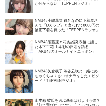
が分からない「TEPPENラジオ」
NMB48小嶋花梨 貧乳なのに下着屋さ
んで『Dカップ』と言われて8000円の
補正下着を買った「TEPPENラジオ」
NMB48須藤凜々花 結婚発表後に話し
た木下百花 山本彩の反応を語る
「AKB48のオールナイトニッポン」
NMB48矢倉楓子 渋谷凪咲と一緒にめ
ちゃくちゃくさいオナラをしたエピソ
ード「TEPPENラジオ」
山本彩 彼氏を選ぶ基準は顔よりも体？
『顔で選ばないです』「アッパレやっ