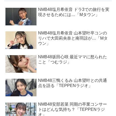
NMB48塩月希依音 ドラ3での旅行を実
現させるためには…「Mタウン」
NMB48塩月希依音 山本望叶卒コンの
リハで大田莉央奈と南羽諒が…「Mタ
ウン」
NMB48坂田心咲 最近ママに怒られた
こと「つむラジ」
NMB48三鴨くるみ 山本望叶との共通
点を語る「TEPPENラジオ」
NMB48安部若菜 同期の卒業コンサー
トはどんな気持ち？「TEPPENラジ
オ」