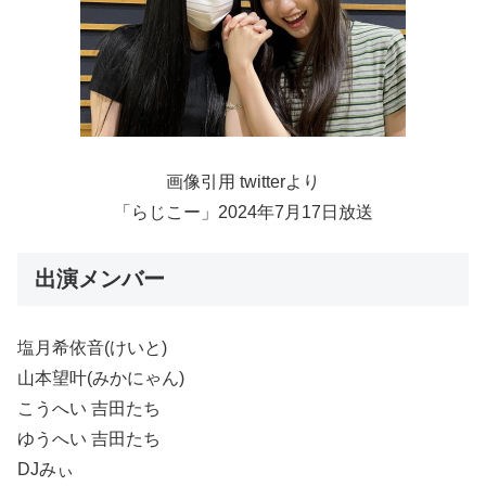
画像引用 twitterより
「らじこー」2024年7月17日放送
出演メンバー
塩月希依音(けいと)
山本望叶(みかにゃん)
こうへい 吉田たち
ゆうへい 吉田たち
DJみぃ