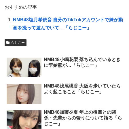
おすすめの記事
NMB48塩月希依音 自分のTikTokアカウントで妹が動
画を撮って遊んでいて…「らじこー」
らじこー
NMB48小嶋花梨 落ち込んでいるとき
に李始燕が…「らじこー」
NMB48浅尾桃香 大阪を歩いていたら
よく起こること「らじこー」
NMB48加藤夕夏 年上の後輩との関
係・先輩からの奢りについて語る「ら
じこー」