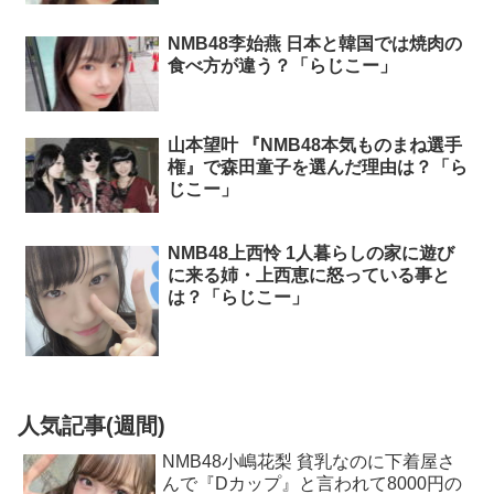
NMB48李始燕 日本と韓国では焼肉の
食べ方が違う？「らじこー」
山本望叶 『NMB48本気ものまね選手
権』で森田童子を選んだ理由は？「ら
じこー」
NMB48上西怜 1人暮らしの家に遊び
に来る姉・上西恵に怒っている事と
は？「らじこー」
人気記事(週間)
NMB48小嶋花梨 貧乳なのに下着屋さ
んで『Dカップ』と言われて8000円の