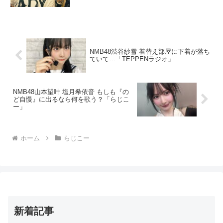
NMB48渋谷紗雪 着替え部屋に下着が落ち
ていて…「TEPPENラジオ」
NMB48山本望叶 塩月希依音 もしも『の
ど自慢』に出るなら何を歌う？「らじこ
ー」
ホーム
らじこー
新着記事