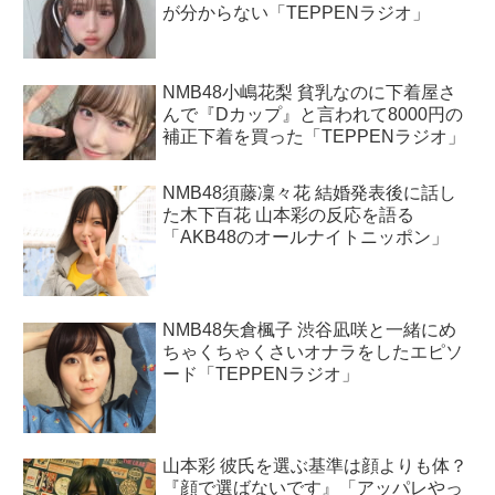
が分からない「TEPPENラジオ」
NMB48小嶋花梨 貧乳なのに下着屋さ
んで『Dカップ』と言われて8000円の
補正下着を買った「TEPPENラジオ」
NMB48須藤凜々花 結婚発表後に話し
た木下百花 山本彩の反応を語る
「AKB48のオールナイトニッポン」
NMB48矢倉楓子 渋谷凪咲と一緒にめ
ちゃくちゃくさいオナラをしたエピソ
ード「TEPPENラジオ」
山本彩 彼氏を選ぶ基準は顔よりも体？
『顔で選ばないです』「アッパレやっ