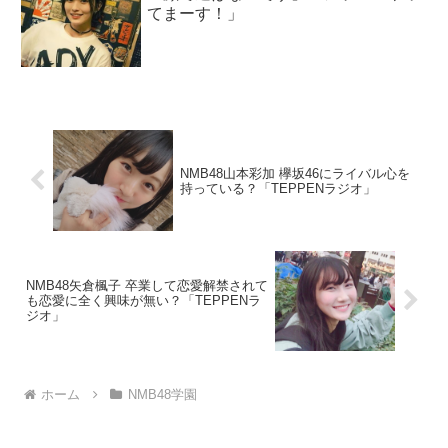
てまーす！」
NMB48山本彩加 欅坂46にライバル心を
持っている？「TEPPENラジオ」
NMB48矢倉楓子 卒業して恋愛解禁されて
も恋愛に全く興味が無い？「TEPPENラ
ジオ」
ホーム
NMB48学園