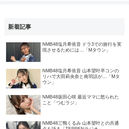
新着記事
NMB48塩月希依音 ドラ3での旅行を実
現させるためには…「Mタウン」
NMB48塩月希依音 山本望叶卒コンの
リハで大田莉央奈と南羽諒が…「Mタ
ウン」
NMB48坂田心咲 最近ママに怒られた
こと「つむラジ」
NMB48三鴨くるみ 山本望叶との共通
点を語る「TEPPENラジオ」