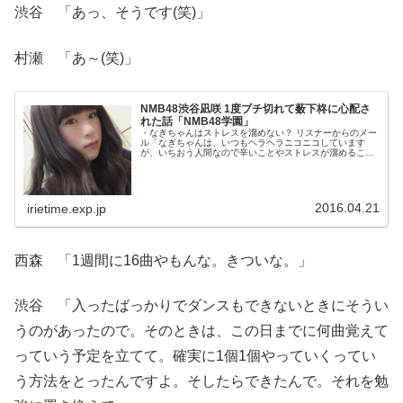
渋谷 「あっ、そうです(笑)」
村瀬 「あ～(笑)」
NMB48渋谷凪咲 1度ブチ切れて薮下柊に心配さ
れた話「NMB48学園」
・なぎちゃんはストレスを溜めない？ リスナーからのメー
ル「なぎちゃんは、いつもヘラヘラニコニコしています
が、いちおう人間なので辛いことやストレスが溜めること
もあるかと思います。そういうときは、どうやってストレ
スを解消していますか？」 渋谷 「辛いことも、嫌なこと
もあるけど、何がストレスなのか分からないんですよね。
解消してるのかも分からない。」
2016.04.21
irietime.exp.jp
西森 「1週間に16曲やもんな。きついな。」
渋谷 「入ったばっかりでダンスもできないときにそうい
うのがあったので。そのときは、この日までに何曲覚えて
っていう予定を立てて。確実に1個1個やっていくってい
う方法をとったんですよ。そしたらできたんで。それを勉