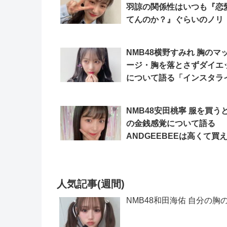
羽諒の関係性はいつも『恋
てんのか？』ぐらいのノリ
ンスタライブ」
NMB48横野すみれ 胸のマ
ージ・胸を落とさずダイエ
について語る「インスタラ
ブ」
NMB48安田桃寧 服を買う
の金銭感覚について語る
ANDGEEBEEは高くて買
い？「インスタライブ」
人気記事(週間)
NMB48和田海佑 自分の胸