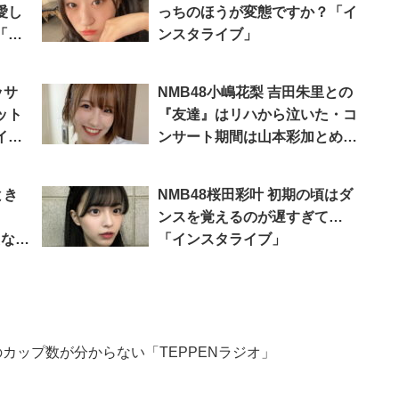
愛し
っちのほうが変態ですか？「イ
「イ
ンスタライブ」
ッサ
NMB48小嶋花梨 吉田朱里との
ット
『友達』はリハから泣いた・コ
イ
ンサート期間は山本彩加とめっ
ちゃ泣いた「インスタライブ」
とき
NMB48桜田彩叶 初期の頃はダ
ンスを覚えるのが遅すぎて…
えな
「インスタライブ」
のカップ数が分からない「TEPPENラジオ」