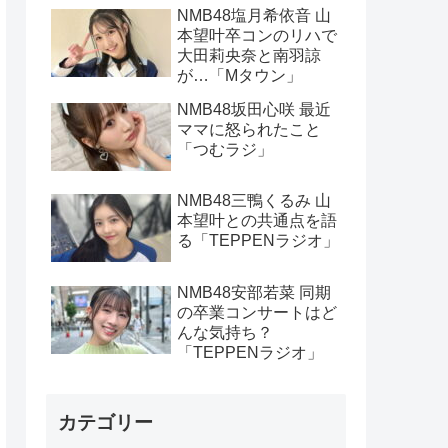
NMB48塩月希依音 山
本望叶卒コンのリハで
大田莉央奈と南羽諒
が…「Mタウン」
NMB48坂田心咲 最近
ママに怒られたこと
「つむラジ」
NMB48三鴨くるみ 山
本望叶との共通点を語
る「TEPPENラジオ」
NMB48安部若菜 同期
の卒業コンサートはど
んな気持ち？
「TEPPENラジオ」
カテゴリー