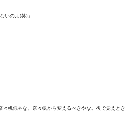
いのよ(笑)」
は奈々帆似やな。奈々帆から変えるべきやな。後で覚えとき