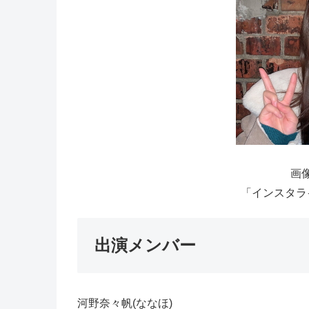
画像
「インスタライ
出演メンバー
河野奈々帆(ななほ)