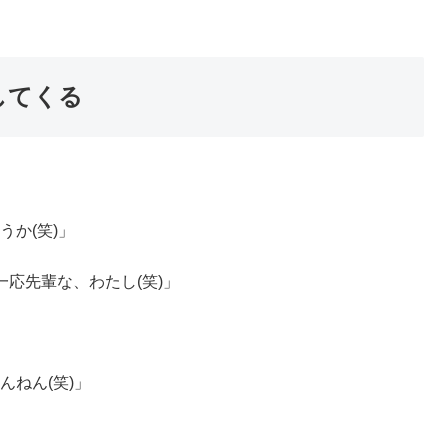
してくる
か(笑)」
応先輩な、わたし(笑)」
ねん(笑)」