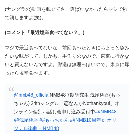
(ナングラの)動画を載せてさ、選ばれなかったらマジで秒
で消しますよ(笑)。
(コメント「最近塩辛食べてない？」)
マジで最近食べてないな。前回食べたときにちょっと魚み
たいな味がして。しかも、手作りのなので、東京に行かな
いと買えないんですよ。郵送は無理っぽいので。東京に帰
ったら塩辛食べます。
@nmb48_official
NMB48 7期研究生 浅尾桃香(もっ
ちゃん) 24thシングル「恋なんかNothankyou!」オ
ンライン個別お話し会申し込み受付中
##NMB48
##浅尾桃香
##もっちゃん
##NMB10周年
♬ オリ
ジナル楽曲 – NMB48