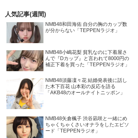
人気記事(週間)
NMB48和田海佑 自分の胸のカップ数
が分からない「TEPPENラジオ」
NMB48小嶋花梨 貧乳なのに下着屋さ
んで『Dカップ』と言われて8000円の
補正下着を買った「TEPPENラジオ」
NMB48須藤凜々花 結婚発表後に話し
た木下百花 山本彩の反応を語る
「AKB48のオールナイトニッポン」
NMB48矢倉楓子 渋谷凪咲と一緒にめ
ちゃくちゃくさいオナラをしたエピソ
ード「TEPPENラジオ」