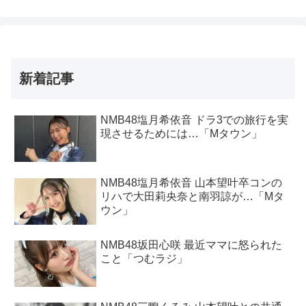
新着記事
NMB48塩月希依音 ドラ3での旅行を実
現させるためには…「Mタウン」
NMB48塩月希依音 山本望叶卒コンの
リハで大田莉央奈と南羽諒が…「Mタ
ウン」
NMB48坂田心咲 最近ママに怒られた
こと「つむラジ」