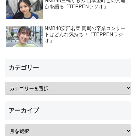
NMB48三鴨くるみ 山本望叶との共通
点を語る「TEPPENラジオ」
NMB48安部若菜 同期の卒業コンサー
トはどんな気持ち？「TEPPENラジ
オ」
カテゴリー
アーカイブ