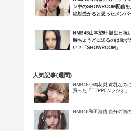
ン中のSHOWROOM配信を
絶対受かると思ったメンバ
は…「SHOWROOM」
NMB48山本望叶 誕生日祝
時ちょうどに送るのは恥ず
い？「SHOWROOM」
人気記事(週間)
NMB48小嶋花梨 貧乳な
買った「TEPPENラジオ」
NMB48和田海佑 自分の胸