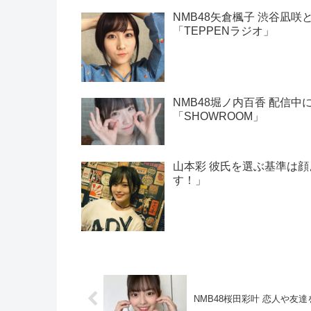
NMB48矢倉楓子 渋谷凪
「TEPPENラジオ」
NMB48堀ノ内百香 配信
「SHOWROOM」
山本彩 彼氏を選ぶ基準は
す！」
NMB48桜田彩叶 恋人や友達