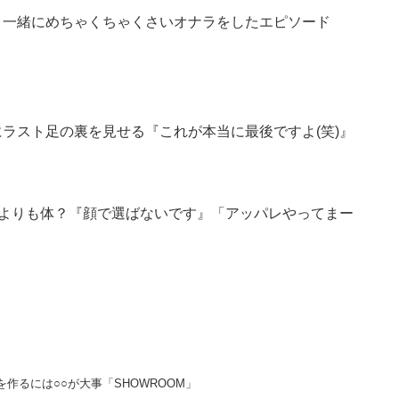
咲と一緒にめちゃくちゃくさいオナラをしたエピソード
中にラスト足の裏を見せる『これが本当に最後ですよ(笑)』
顔よりも体？『顔で選ばないです』「アッパレやってまー
を作るには○○が大事「SHOWROOM」