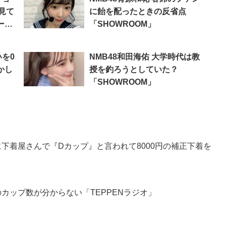
見て
に飴を配ったときの反省点
ー
「SHOWROOM」
いを0
NMB48和田海佑 大学時代は教
かし
授を釣ろうとしていた？
「SHOWROOM」
のに下着屋さんで『Dカップ』と言われて8000円の補正下着を
のカップ数が分からない「TEPPENラジオ」