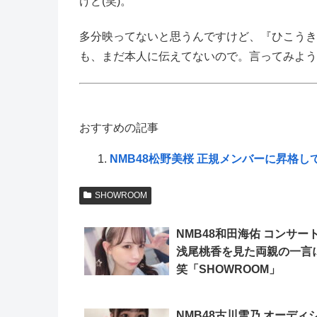
けど(笑)。
多分映ってないと思うんですけど、『ひこうき
も、まだ本人に伝えてないので。言ってみようか
おすすめの記事
NMB48松野美桜 正規メンバーに昇格
SHOWROOM
NMB48和田海佑 コンサー
浅尾桃香を見た両親の一言
笑「SHOWROOM」
NMB48古川雪乃 オーディ