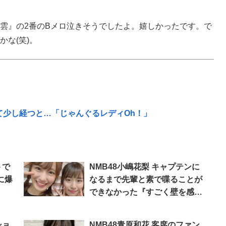
雲』の2番のBメロ泣きそうでしたよ。嬉しかったです。で
な(笑)。
して少し経つと…「じゃんぐるレディOh！」
トで
NMB48小嶋花梨 キャプテンに
に爆
なるまで先輩と素で喋ることが
できなかった『すごく壁を感じ
ながら…』「SHOWROOM」
ショ
NMB48青原和花 客席のファン