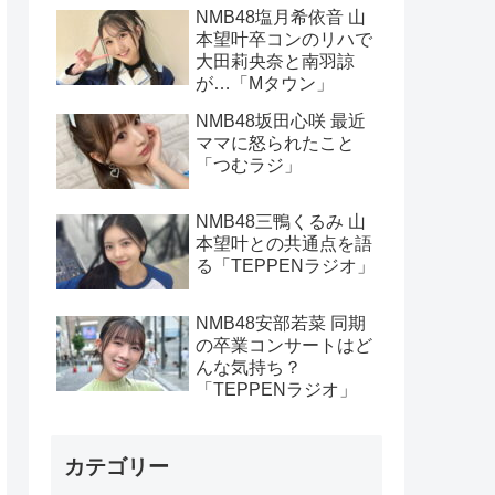
NMB48塩月希依音 山
本望叶卒コンのリハで
大田莉央奈と南羽諒
が…「Mタウン」
NMB48坂田心咲 最近
ママに怒られたこと
「つむラジ」
NMB48三鴨くるみ 山
本望叶との共通点を語
る「TEPPENラジオ」
NMB48安部若菜 同期
の卒業コンサートはど
んな気持ち？
「TEPPENラジオ」
カテゴリー