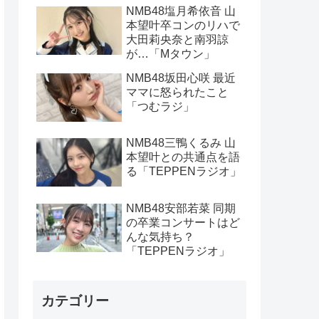
NMB48塩月希依音 山
本望叶卒コンのリハで
大田莉央奈と南羽諒
が…「Mタウン」
NMB48坂田心咲 最近
ママに怒られたこと
「つむラジ」
NMB48三鴨くるみ 山
本望叶との共通点を語
る「TEPPENラジオ」
NMB48安部若菜 同期
の卒業コンサートはど
んな気持ち？
「TEPPENラジオ」
カテゴリー