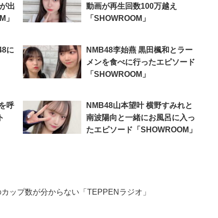
里が出
動画が再生回数100万越え
M」
「SHOWROOM」
48に
NMB48李始燕 黒田楓和とラー
メンを食べに行ったエピソード
「SHOWROOM」
前を呼
NMB48山本望叶 横野すみれと
ト
南波陽向と一緒にお風呂に入っ
たエピソード「SHOWROOM」
のカップ数が分からない「TEPPENラジオ」