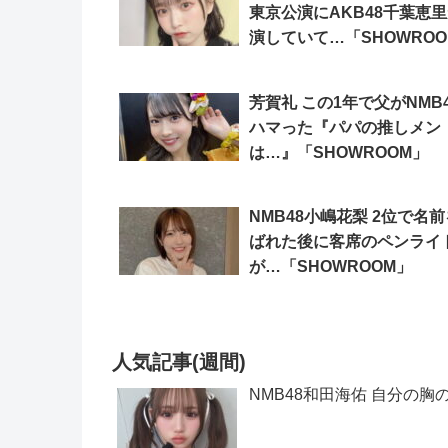
東京公演にAKB48千葉恵
演していて…「SHOWROO
芳賀礼 この1年で父がNMB
ハマった『パパの推しメン
は…』「SHOWROOM」
NMB48小嶋花梨 2位で名
ばれた後に客席のペンライ
が…「SHOWROOM」
人気記事(週間)
NMB48和田海佑 自分の胸