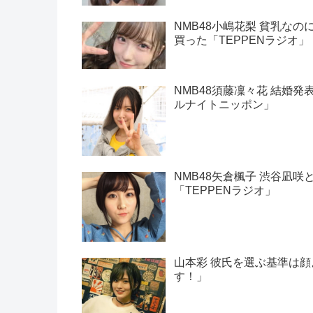
NMB48小嶋花梨 貧乳な
買った「TEPPENラジオ」
NMB48須藤凜々花 結婚発
ルナイトニッポン」
NMB48矢倉楓子 渋谷凪
「TEPPENラジオ」
山本彩 彼氏を選ぶ基準は
す！」