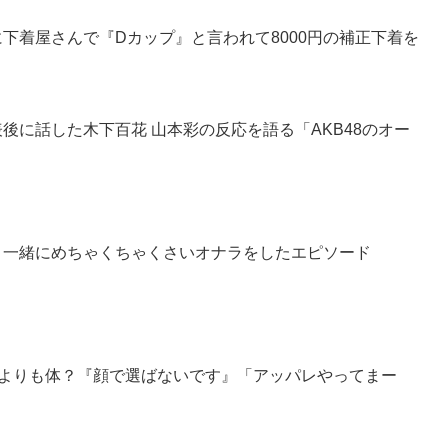
のに下着屋さんで『Dカップ』と言われて8000円の補正下着を
表後に話した木下百花 山本彩の反応を語る「AKB48のオー
咲と一緒にめちゃくちゃくさいオナラをしたエピソード
顔よりも体？『顔で選ばないです』「アッパレやってまー