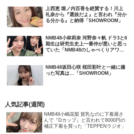
上西恵 堀ノ内百香を絶賛する！川上
礼奈から『選抜だよ』と言われ『分か
る分かる』と納得「SHOWROOM」
NMB48小林莉奈 河野奈々帆 ドラ3と6
期生は研究生史上一番仲が悪いと思っ
ていた「NMB48のしゃべくりアワ
ー」
NMB48坂田心咲 桜田彩叶と一緒に撮
った写真は…「SHOWROOM」
人気記事(週間)
NMB48小嶋花梨 貧乳なのに下着屋さ
んで『Dカップ』と言われて8000円の
補正下着を買った「TEPPENラジオ」