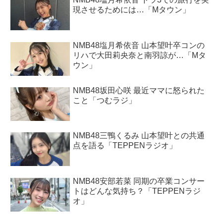
現させるためには…「Mタウン」
NMB48塩月希依音 山本望叶卒コンの
リハで大田莉央奈と南羽諒が…「Mタ
ウン」
NMB48坂田心咲 最近ママに怒られた
こと「つむラジ」
NMB48三鴨くるみ 山本望叶との共通
点を語る「TEPPENラジオ」
NMB48安部若菜 同期の卒業コンサー
トはどんな気持ち？「TEPPENラジ
オ」