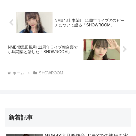
NMB48山本望叶 11周年ライブのスピー
チについて語る「SHOWROOM」
NMB48黒田楓和 11周年ライブ舞台裏で
小嶋花梨と話した「SHOWROOM」
ホーム
SHOWROOM
新着記事
NMB48塩月希依音 ドラ3での旅行を実