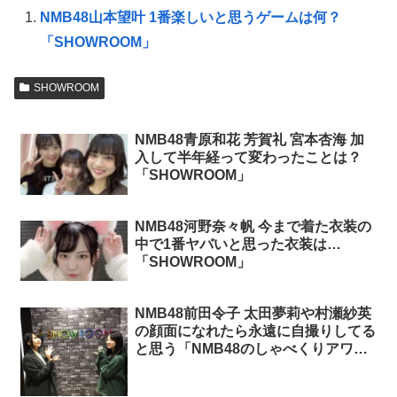
NMB48山本望叶 1番楽しいと思うゲームは何？
「SHOWROOM」
SHOWROOM
NMB48青原和花 芳賀礼 宮本杏海 加
入して半年経って変わったことは？
「SHOWROOM」
NMB48河野奈々帆 今まで着た衣装の
中で1番ヤバいと思った衣装は…
「SHOWROOM」
NMB48前田令子 太田夢莉や村瀬紗英
の顔面になれたら永遠に自撮りしてる
と思う「NMB48のしゃべくりアワ
ー」