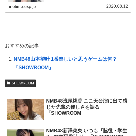
がな、すみれが昨日私服で着てたデニムが「可愛い」って
言って...
2020.08.12
irietime.exp.jp
おすすめの記事
NMB48山本望叶 1番楽しいと思うゲームは何？
「SHOWROOM」
SHOWROOM
NMB48浅尾桃香 ここ天公演に出て感
じた先輩の優しさを語る
「SHOWROOM」
NMB48新澤菜央 いつも『脇役・学生