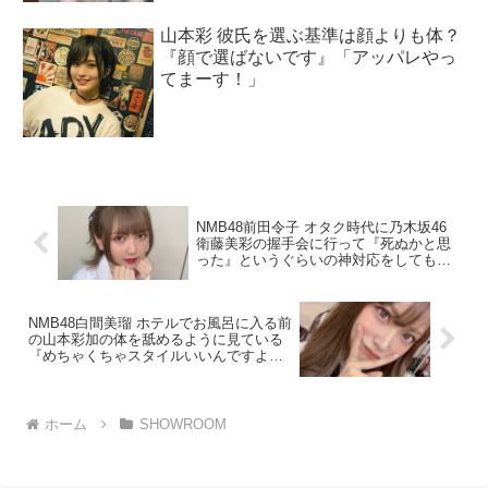
山本彩 彼氏を選ぶ基準は顔よりも体？
『顔で選ばないです』「アッパレやっ
てまーす！」
NMB48前田令子 オタク時代に乃木坂46
衛藤美彩の握手会に行って『死ぬかと思
った』というぐらいの神対応をしてもら
ったエピソード「前田令子の沼らぢお」
NMB48白間美瑠 ホテルでお風呂に入る前
の山本彩加の体を舐めるように見ている
『めちゃくちゃスタイルいいんですよ』
「ハートコレクトNMB」
ホーム
SHOWROOM