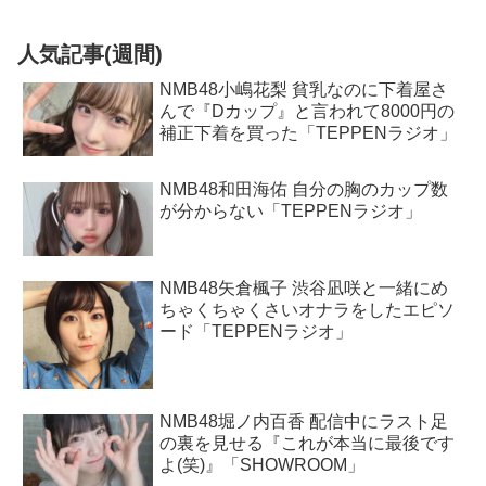
人気記事(週間)
NMB48小嶋花梨 貧乳なのに下着屋さ
んで『Dカップ』と言われて8000円の
補正下着を買った「TEPPENラジオ」
NMB48和田海佑 自分の胸のカップ数
が分からない「TEPPENラジオ」
NMB48矢倉楓子 渋谷凪咲と一緒にめ
ちゃくちゃくさいオナラをしたエピソ
ード「TEPPENラジオ」
NMB48堀ノ内百香 配信中にラスト足
の裏を見せる『これが本当に最後です
よ(笑)』「SHOWROOM」