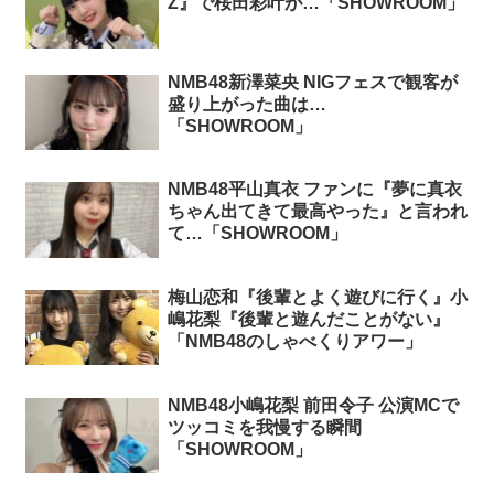
Z』で桜田彩叶が…「SHOWROOM」
NMB48新澤菜央 NIGフェスで観客が
盛り上がった曲は…
「SHOWROOM」
NMB48平山真衣 ファンに『夢に真衣
ちゃん出てきて最高やった』と言われ
て…「SHOWROOM」
梅山恋和『後輩とよく遊びに行く』小
嶋花梨『後輩と遊んだことがない』
「NMB48のしゃべくりアワー」
NMB48小嶋花梨 前田令子 公演MCで
ツッコミを我慢する瞬間
「SHOWROOM」