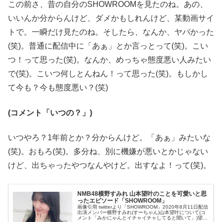
この前さ、昔の自分のSHOWROOMを見たのね。あの、
いいんか分からんけど、ダメかもしれんけど、某動画サイ
トで。一瞬だけ見たのね。そしたら、なんか、ヤバかった
(笑)。普通に配信中に「あぁ」とか言っとって(笑)。こい
つ！って思った(笑)。なんか、めっちゃ態度悪い人みたい
で(笑)。こいつ何しとんねん！って思った(笑)。もしかし
て今も？今も態度悪い？(笑)
(コメント「いつの？」)
いつやろ？1年前とか？分からんけど。「あぁ」みたいな
(笑)。おもろ(笑)。多分ね、別に機嫌が悪いとかじゃない
けど、出ちゃったやつなんやけど。出すなよ！って(笑)。
NMB48横野すみれ 山本望叶のことを可愛いと思
ったエピソード「SHOWROOM」
画像引用 twitterより「SHOWROOM」2020年8月11日配信
出演メンバー横野すみれ(すーちゃん)山本望叶について(コ
メント「みかにゃんとイチャイチャしてると聞いて」)望叶