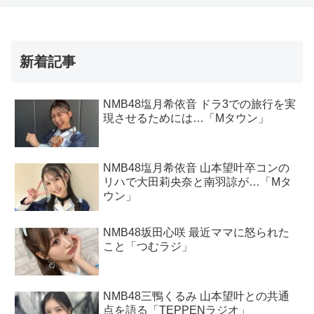
新着記事
NMB48塩月希依音 ドラ3での旅行を実
現させるためには…「Mタウン」
NMB48塩月希依音 山本望叶卒コンの
リハで大田莉央奈と南羽諒が…「Mタ
ウン」
NMB48坂田心咲 最近ママに怒られた
こと「つむラジ」
NMB48三鴨くるみ 山本望叶との共通
点を語る「TEPPENラジオ」