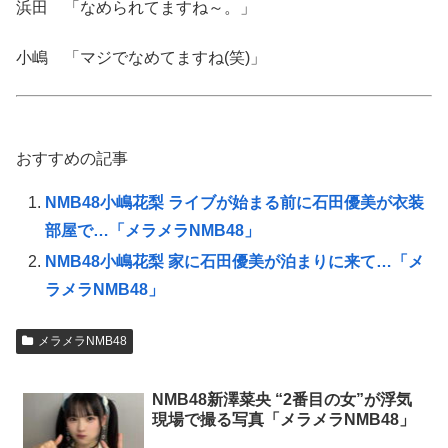
浜田 「なめられてますね～。」
小嶋 「マジでなめてますね(笑)」
おすすめの記事
NMB48小嶋花梨 ライブが始まる前に石田優美が衣装
部屋で…「メラメラNMB48」
NMB48小嶋花梨 家に石田優美が泊まりに来て…「メ
ラメラNMB48」
メラメラNMB48
NMB48新澤菜央 “2番目の女”が浮気
現場で撮る写真「メラメラNMB48」