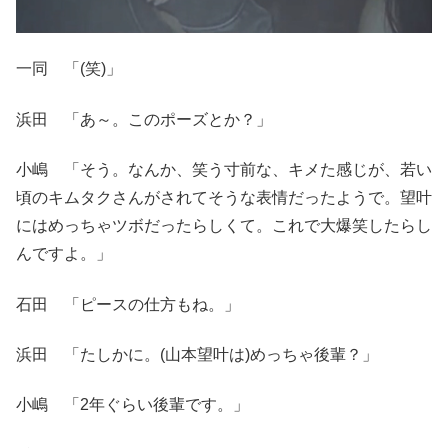
一同 「(笑)」
浜田 「あ～。このポーズとか？」
小嶋 「そう。なんか、笑う寸前な、キメた感じが、若い
頃のキムタクさんがされてそうな表情だったようで。望叶
にはめっちゃツボだったらしくて。これで大爆笑したらし
んですよ。」
石田 「ピースの仕方もね。」
浜田 「たしかに。(山本望叶は)めっちゃ後輩？」
小嶋 「2年ぐらい後輩です。」