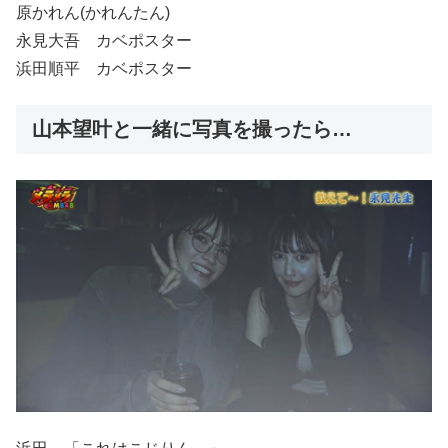
原かれん(かれんたん)
永見大吾 カベポスター
浜田順平 カベポスター
山本望叶と一緒に写真を撮ったら…