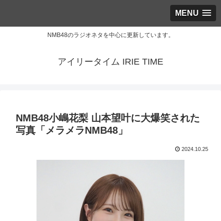
MENU
NMB48のラジオネタを中心に更新しています。
アイリータイム IRIE TIME
NMB48小嶋花梨 山本望叶に大爆笑された
写真「メラメラNMB48」
2024.10.25